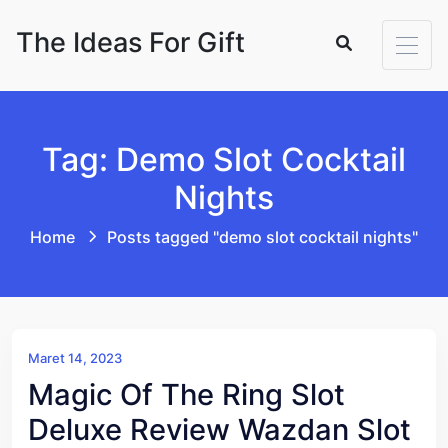
Skip to content
The Ideas For Gift
Tag: Demo Slot Cocktail
Nights
Home
Posts tagged "demo slot cocktail nights"
Maret 14, 2023
Magic Of The Ring Slot
Deluxe Review Wazdan Slot