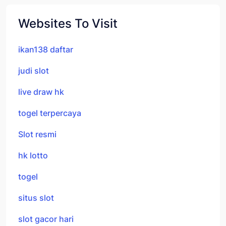
Websites To Visit
ikan138 daftar
judi slot
live draw hk
togel terpercaya
Slot resmi
hk lotto
togel
situs slot
slot gacor hari