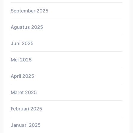
September 2025
Agustus 2025
Juni 2025
Mei 2025
April 2025
Maret 2025
Februari 2025
Januari 2025