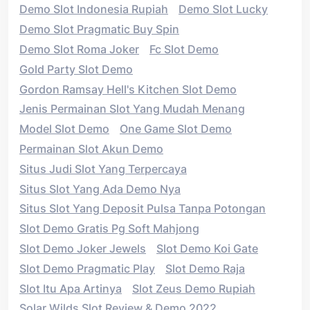
Demo Slot Indonesia Rupiah
Demo Slot Lucky
Demo Slot Pragmatic Buy Spin
Demo Slot Roma Joker
Fc Slot Demo
Gold Party Slot Demo
Gordon Ramsay Hell's Kitchen Slot Demo
Jenis Permainan Slot Yang Mudah Menang
Model Slot Demo
One Game Slot Demo
Permainan Slot Akun Demo
Situs Judi Slot Yang Terpercaya
Situs Slot Yang Ada Demo Nya
Situs Slot Yang Deposit Pulsa Tanpa Potongan
Slot Demo Gratis Pg Soft Mahjong
Slot Demo Joker Jewels
Slot Demo Koi Gate
Slot Demo Pragmatic Play
Slot Demo Raja
Slot Itu Apa Artinya
Slot Zeus Demo Rupiah
Solar Wilds Slot Review & Demo 2022