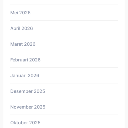
Mei 2026
April 2026
Maret 2026
Februari 2026
Januari 2026
Desember 2025
November 2025
Oktober 2025