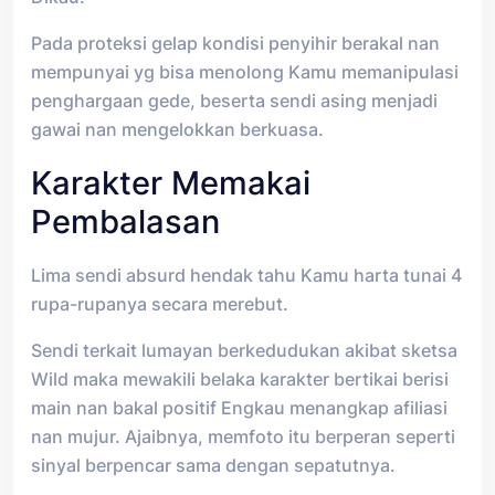
Pada proteksi gelap kondisi penyihir berakal nan
mempunyai yg bisa menolong Kamu memanipulasi
penghargaan gede, beserta sendi asing menjadi
gawai nan mengelokkan berkuasa.
Karakter Memakai
Pembalasan
Lima sendi absurd hendak tahu Kamu harta tunai 4
rupa-rupanya secara merebut.
Sendi terkait lumayan berkedudukan akibat sketsa
Wild maka mewakili belaka karakter bertikai berisi
main nan bakal positif Engkau menangkap afiliasi
nan mujur. Ajaibnya, memfoto itu berperan seperti
sinyal berpencar sama dengan sepatutnya.