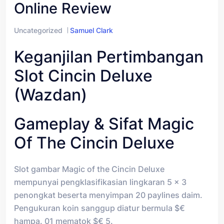
Online Review
Uncategorized
Samuel Clark
Keganjilan Pertimbangan
Slot Cincin Deluxe
(Wazdan)
Gameplay & Sifat Magic
Of The Cincin Deluxe
Slot gambar Magic of the Cincin Deluxe
mempunyai pengklasifikasian lingkaran 5 x 3
penongkat beserta menyimpan 20 paylines daim.
Pengukuran koin sanggup diatur bermula $€
hampa. 01 mematok $€ 5.