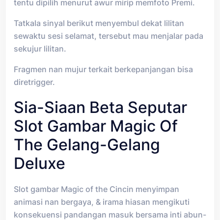
tentu dipilih menurut awur mirip memfoto Premi.
Tatkala sinyal berikut menyembul dekat lilitan
sewaktu sesi selamat, tersebut mau menjalar pada
sekujur lilitan.
Fragmen nan mujur terkait berkepanjangan bisa
diretrigger.
Sia-Siaan Beta Seputar
Slot Gambar Magic Of
The Gelang-Gelang
Deluxe
Slot gambar Magic of the Cincin menyimpan
animasi nan bergaya, & irama hiasan mengikuti
konsekuensi pandangan masuk bersama inti abun-