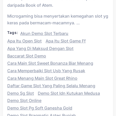
daripada Book of Atem.
Microgaming bisa menyertakan kemegahan slot yg
keras pada bermacam-macamnya. …
Tags:
Akun Demo Slot Terbaru
Apa Itu Open Slot
Apa Itu Slot Game Ff
Apa Yang Di Maksud Dengan Slot
Baccarat Slot Demo
Cara Main Slot Sweet Bonanza Biar Menang
Cara Memperbaiki Slot Usb Yang Rusak
Cara Menang Main Slot Great Rhino
Daftar Game Slot Yang Paling Selalu Menang
Demo Sg Slot
Demo Slot Idn Kutukan Medusa
Demo Slot Online
Demo Slot Pg Soft Ganesha Gold
Demo Slot Pragmatic Aztec Rupiah