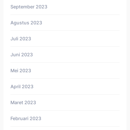
September 2023
Agustus 2023
Juli 2023
Juni 2023
Mei 2023
April 2023
Maret 2023
Februari 2023