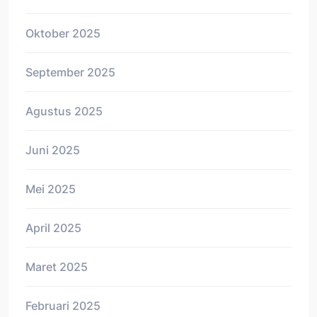
Oktober 2025
September 2025
Agustus 2025
Juni 2025
Mei 2025
April 2025
Maret 2025
Februari 2025