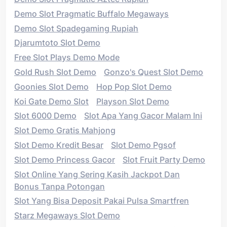
Demo Slot Pragmatic Buffalo Megaways
Demo Slot Spadegaming Rupiah
Djarumtoto Slot Demo
Free Slot Plays Demo Mode
Gold Rush Slot Demo
Gonzo's Quest Slot Demo
Goonies Slot Demo
Hop Pop Slot Demo
Koi Gate Demo Slot
Playson Slot Demo
Slot 6000 Demo
Slot Apa Yang Gacor Malam Ini
Slot Demo Gratis Mahjong
Slot Demo Kredit Besar
Slot Demo Pgsof
Slot Demo Princess Gacor
Slot Fruit Party Demo
Slot Online Yang Sering Kasih Jackpot Dan
Bonus Tanpa Potongan
Slot Yang Bisa Deposit Pakai Pulsa Smartfren
Starz Megaways Slot Demo