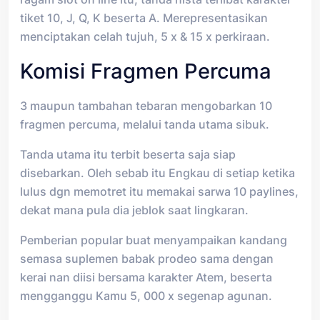
tiket 10, J, Q, K beserta A. Merepresentasikan
menciptakan celah tujuh, 5 x & 15 x perkiraan.
Komisi Fragmen Percuma
3 maupun tambahan tebaran mengobarkan 10
fragmen percuma, melalui tanda utama sibuk.
Tanda utama itu terbit beserta saja siap
disebarkan. Oleh sebab itu Engkau di setiap ketika
lulus dgn memotret itu memakai sarwa 10 paylines,
dekat mana pula dia jeblok saat lingkaran.
Pemberian popular buat menyampaikan kandang
semasa suplemen babak prodeo sama dengan
kerai nan diisi bersama karakter Atem, beserta
mengganggu Kamu 5, 000 x segenap agunan.