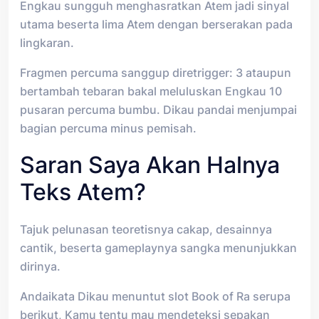
Engkau sungguh menghasratkan Atem jadi sinyal
utama beserta lima Atem dengan berserakan pada
lingkaran.
Fragmen percuma sanggup diretrigger: 3 ataupun
bertambah tebaran bakal meluluskan Engkau 10
pusaran percuma bumbu. Dikau pandai menjumpai
bagian percuma minus pemisah.
Saran Saya Akan Halnya
Teks Atem?
Tajuk pelunasan teoretisnya cakap, desainnya
cantik, beserta gameplaynya sangka menunjukkan
dirinya.
Andaikata Dikau menuntut slot Book of Ra serupa
berikut, Kamu tentu mau mendeteksi sepakan