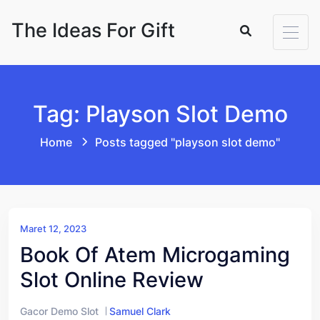
Skip to content
The Ideas For Gift
Tag: Playson Slot Demo
Home
Posts tagged "playson slot demo"
Maret 12, 2023
Book Of Atem Microgaming
Slot Online Review
Gacor Demo Slot
Samuel Clark