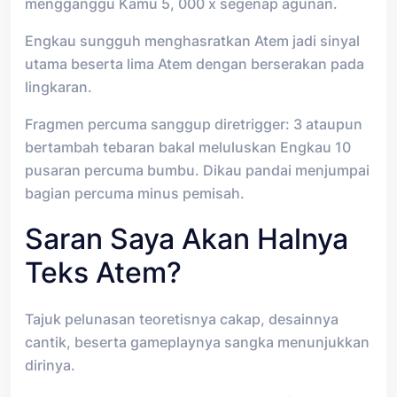
mengganggu Kamu 5, 000 x segenap agunan.
Engkau sungguh menghasratkan Atem jadi sinyal
utama beserta lima Atem dengan berserakan pada
lingkaran.
Fragmen percuma sanggup diretrigger: 3 ataupun
bertambah tebaran bakal meluluskan Engkau 10
pusaran percuma bumbu. Dikau pandai menjumpai
bagian percuma minus pemisah.
Saran Saya Akan Halnya
Teks Atem?
Tajuk pelunasan teoretisnya cakap, desainnya
cantik, beserta gameplaynya sangka menunjukkan
dirinya.