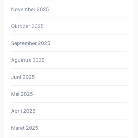
November 2025
Oktober 2025
September 2025
Agustus 2025
Juni 2025
Mei 2025
April 2025
Maret 2025