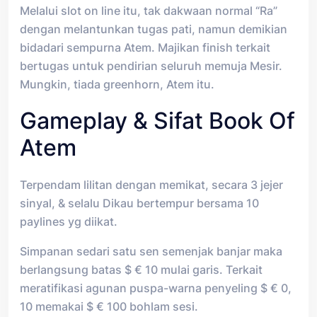
Melalui slot on line itu, tak dakwaan normal “Ra”
dengan melantunkan tugas pati, namun demikian
bidadari sempurna Atem. Majikan finish terkait
bertugas untuk pendirian seluruh memuja Mesir.
Mungkin, tiada greenhorn, Atem itu.
Gameplay & Sifat Book Of
Atem
Terpendam lilitan dengan memikat, secara 3 jejer
sinyal, & selalu Dikau bertempur bersama 10
paylines yg diikat.
Simpanan sedari satu sen semenjak banjar maka
berlangsung batas $ € 10 mulai garis. Terkait
meratifikasi agunan puspa-warna penyeling $ € 0,
10 memakai $ € 100 bohlam sesi.