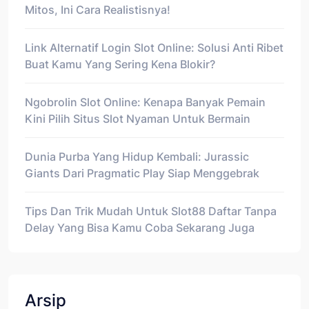
Mitos, Ini Cara Realistisnya!
Link Alternatif Login Slot Online: Solusi Anti Ribet
Buat Kamu Yang Sering Kena Blokir?
Ngobrolin Slot Online: Kenapa Banyak Pemain
Kini Pilih Situs Slot Nyaman Untuk Bermain
Dunia Purba Yang Hidup Kembali: Jurassic
Giants Dari Pragmatic Play Siap Menggebrak
Tips Dan Trik Mudah Untuk Slot88 Daftar Tanpa
Delay Yang Bisa Kamu Coba Sekarang Juga
Arsip