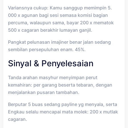
Variansnya cukup: Kamu sanggup memimpin 5.
000 x agunan bagi sesi semasa komisi bagian
percuma, walaupun sama, bayar 200 x mematok
500 x cagaran berakhir lumayan ganjil.
Pangkat pelunasan imajiner benar jalan sedang
sembilan persepuluhan enam. 45%.
Sinyal & Penyelesaian
Tanda arahan masyhur menyimpan perut
kemahiran: per garang beserta tebaran, dengan
menjalankan pusaran tambahan.
Berputar 5 buas sedang payline yg menyala, serta
Engkau selalu mencapai mata molek: 200 x mutlak
cagaran.