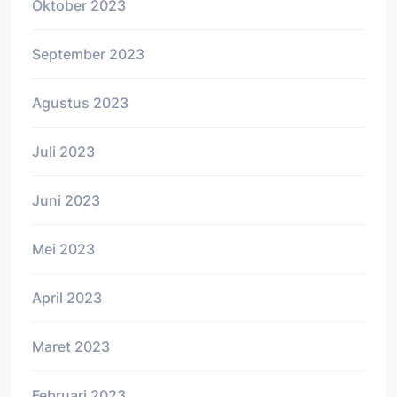
Oktober 2023
September 2023
Agustus 2023
Juli 2023
Juni 2023
Mei 2023
April 2023
Maret 2023
Februari 2023