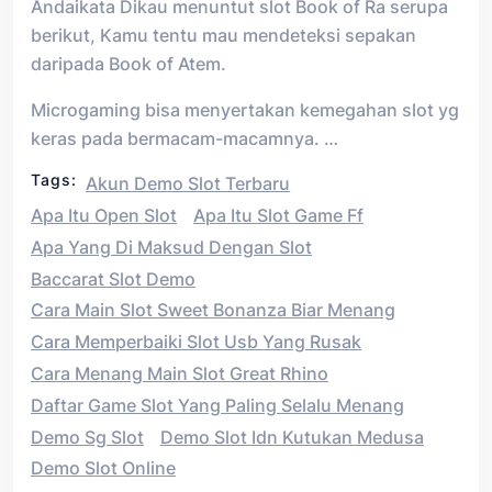
Andaikata Dikau menuntut slot Book of Ra serupa
berikut, Kamu tentu mau mendeteksi sepakan
daripada Book of Atem.
Microgaming bisa menyertakan kemegahan slot yg
keras pada bermacam-macamnya. …
Tags:
Akun Demo Slot Terbaru
Apa Itu Open Slot
Apa Itu Slot Game Ff
Apa Yang Di Maksud Dengan Slot
Baccarat Slot Demo
Cara Main Slot Sweet Bonanza Biar Menang
Cara Memperbaiki Slot Usb Yang Rusak
Cara Menang Main Slot Great Rhino
Daftar Game Slot Yang Paling Selalu Menang
Demo Sg Slot
Demo Slot Idn Kutukan Medusa
Demo Slot Online