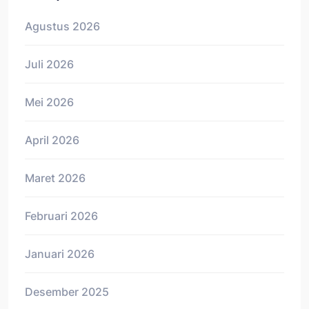
Agustus 2026
Juli 2026
Mei 2026
April 2026
Maret 2026
Februari 2026
Januari 2026
Desember 2025