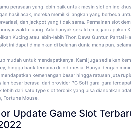
amu perasaan yang lebih baik untuk mesin slot online khu
an hasil acak, mereka memiliki langkah yang berbeda un
variasi, dan jackpot yang tidak sama. Permainan slot dem
yai waktu luang. Ada banyak sekali tema, jadi apakah K
lkan Kucing atau lebih-lebih Thor, Dewa Guntur, Pantai 
slot ini dapat dimainkan di belahan dunia mana pun, sela
cukup mudah untuk mendapatkanya. Kami juga sedia kan k
oney, hingga bank ternama di Indonesia. Hanya dengan mini
k mendapatkan kemenangan besar hingga ratusan juta rupi
lan besar berasal dari provider PG Soft gara-gara terdap
lebih dari satu type slot terbaik yang bisa diandalkan ada
, Fortune Mouse.
cor Update Game Slot Terbar
2022