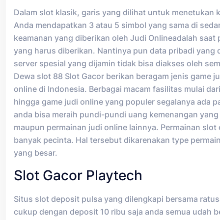
Dalam slot klasik, garis yang dilihat untuk menetukan
Anda mendapatkan 3 atau 5 simbol yang sama di seda
keamanan yang diberikan oleh Judi Onlineadalah saat 
yang harus diberikan. Nantinya pun data pribadi yan
server spesial yang dijamin tidak bisa diakses oleh s
Dewa slot 88 Slot Gacor berikan beragam jenis game jud
online di Indonesia. Berbagai macam fasilitas mulai dar
hingga game judi online yang populer segalanya ada 
anda bisa meraih pundi-pundi uang kemenangan yang n
maupun permainan judi online lainnya. Permainan slot
banyak pecinta. Hal tersebut dikarenakan type perma
yang besar.
Slot Gacor Playtech
Situs slot deposit pulsa yang dilengkapi bersama ratu
cukup dengan deposit 10 ribu saja anda semua udah 