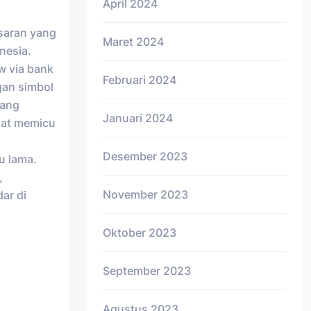
April 2024
saran yang
Maret 2024
nesia.
w via bank
Februari 2024
gan simbol
yang
Januari 2024
pat memicu
Desember 2023
u lama.
,
November 2023
ar di
Oktober 2023
September 2023
Agustus 2023