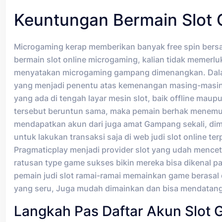
Keuntungan Bermain Slot
Microgaming kerap memberikan banyak free spin ber
bermain slot online microgaming, kalian tidak memerlu
menyatakan microgaming gampang dimenangkan. Dalam pe
yang menjadi penentu atas kemenangan masing-masin
yang ada di tengah layar mesin slot, baik offline maupun 
tersebut beruntun sama, maka pemain berhak menemuka
mendapatkan akun dari juga amat Gampang sekali, d
untuk lakukan transaksi saja di web judi slot online ter
Pragmaticplay menjadi provider slot yang udah menceta
ratusan type game sukses bikin mereka bisa dikenal par
pemain judi slot ramai-ramai memainkan game berasal
yang seru, Juga mudah dimainkan dan bisa mendatan
Langkah Pas Daftar Akun Slot Ga