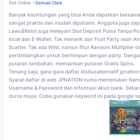
Slot Online
Samuel Clark
Banyak keuntungan yang bisa Anda dapatkan bersama 
sangat praktis dan mudah dipahami. Anggota juga dap
Lawu88slot juga melayani Slot Deposit Pulsa Tanpa Po
local dan E-Wallet. Tak menarik dari Fruit Party iala
Scatter. Tak ada Wild, namun fitur Random Multiplier
pertimbangkan untuk berhimpun dengan party. Dengan
putaran tambahan, memainkan putaran Gratis Spins.
Tenang saja, gara-gara daftar disitusalternatif jpna
Syarat daftar di web JPNATION cuma memerlukan Nama 
Username & Password dan Informasi akun bank. Sekaran
dunia maya. Coba gunakan keyword ini pada google sea