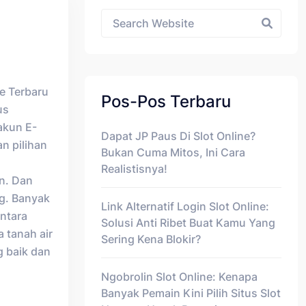
Asides
e Terbaru
Pos-Pos Terbaru
us
akun E-
Dapat JP Paus Di Slot Online?
n pilihan
Bukan Cuma Mitos, Ini Cara
Realistisnya!
n. Dan
ng. Banyak
Link Alternatif Login Slot Online:
antara
Solusi Anti Ribet Buat Kamu Yang
 tanah air
Sering Kena Blokir?
g baik dan
Ngobrolin Slot Online: Kenapa
Banyak Pemain Kini Pilih Situs Slot