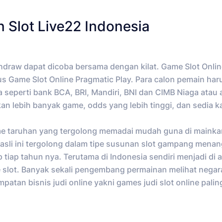
 Slot Live22 Indonesia
hdraw dapat dicoba bersama dengan kilat. Game Slot Onlin
us Game Slot Online Pragmatic Play. Para calon pemain har
 seperti bank BCA, BRI, Mandiri, BNI dan CIMB Niaga atau 
n lebih banyak game, odds yang lebih tinggi, dan sedia ka
game taruhan yang tergolong memadai mudah guna di mainka
t asli ini tergolong dalam tipe susunan slot gampang mena
ap tiap tahun nya. Terutama di Indonesia sendiri menjadi di 
e slot. Banyak sekali pengembang permainan melihat negara
an bisnis judi online yakni games judi slot online palin