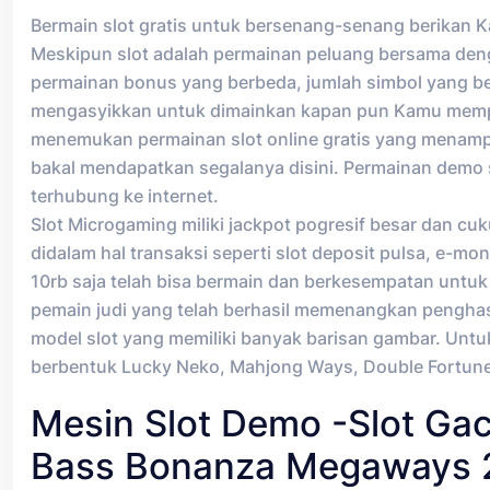
Bermain slot gratis untuk bersenang-senang berikan K
Meskipun slot adalah permainan peluang bersama deng
permainan bonus yang berbeda, jumlah simbol yang ber
mengasyikkan untuk dimainkan kapan pun Kamu mempun
menemukan permainan slot online gratis yang menampi
bakal mendapatkan segalanya disini. Permainan demo 
terhubung ke internet.
Slot Microgaming miliki jackpot pogresif besar dan 
didalam hal transaksi seperti slot deposit pulsa, e-m
10rb saja telah bisa bermain dan berkesempatan untu
pemain judi yang telah berhasil memenangkan penghasi
model slot yang memiliki banyak barisan gambar. Untuk 
berbentuk Lucky Neko, Mahjong Ways, Double Fortune
Mesin Slot Demo -slot Ga
Bass Bonanza Megaways 