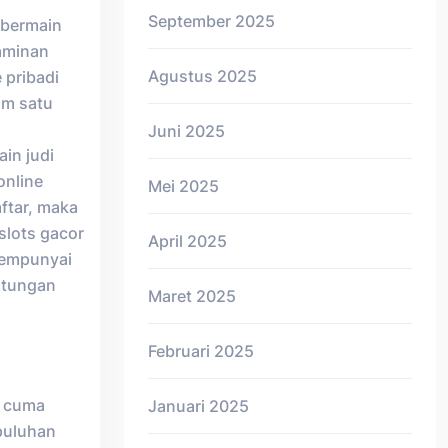
September 2025
 bermain
aminan
Agustus 2025
 pribadi
am satu
Juni 2025
in judi
online
Mei 2025
ftar, maka
slots gacor
April 2025
mempunyai
ntungan
Maret 2025
Februari 2025
a cuma
Januari 2025
puluhan