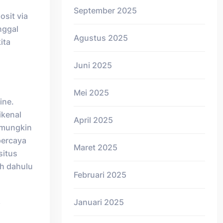
September 2025
osit via
nggal
Agustus 2025
ita
Juni 2025
Mei 2025
ine.
ikenal
April 2025
u mungkin
percaya
Maret 2025
situs
ih dahulu
Februari 2025
e
Januari 2025