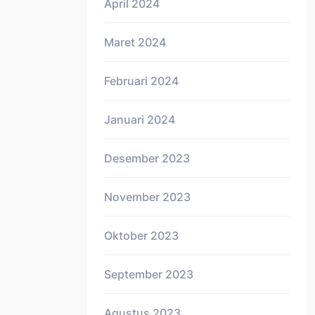
April 2024
Maret 2024
Februari 2024
Januari 2024
Desember 2023
November 2023
Oktober 2023
September 2023
Agustus 2023