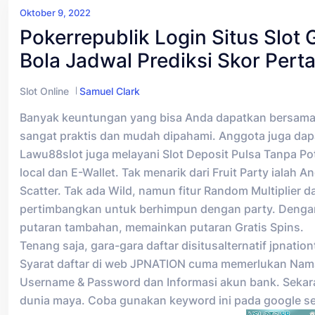
Oktober 9, 2022
Pokerrepublik Login Situs Slot
Bola Jadwal Prediksi Skor Pert
Slot Online
Samuel Clark
Banyak keuntungan yang bisa Anda dapatkan bersama 
sangat praktis dan mudah dipahami. Anggota juga dap
Lawu88slot juga melayani Slot Deposit Pulsa Tanpa Po
local dan E-Wallet. Tak menarik dari Fruit Party iala
Scatter. Tak ada Wild, namun fitur Random Multiplier
pertimbangkan untuk berhimpun dengan party. Dengan
putaran tambahan, memainkan putaran Gratis Spins.
Tenang saja, gara-gara daftar disitusalternatif jpna
Syarat daftar di web JPNATION cuma memerlukan Nama 
Username & Password dan Informasi akun bank. Sekaran
dunia maya. Coba gunakan keyword ini pada google sea