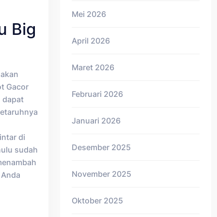
Mei 2026
u Big
April 2026
Maret 2026
iakan
ot Gacor
Februari 2026
a dapat
petaruhnya
Januari 2026
ntar di
Desember 2025
ahulu sudah
u menambah
November 2025
n Anda
Oktober 2025