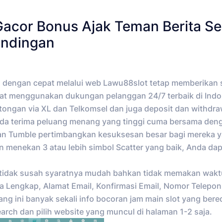
 Gacor Bonus Ajak Teman Berita S
andingan
dengan cepat melalui web Lawu88slot tetap memberikan 
at menggunakan dukungan pelanggan 24/7 terbaik di Indo
tongan via XL dan Telkomsel dan juga deposit dan withdra
h Anda terima peluang menang yang tinggi cuma bersama den
 dan Tumble pertimbangkan kesuksesan besar bagi mereka 
 menekan 3 atau lebih simbol Scatter yang baik, Anda da
tiontidak susah syaratnya mudah bahkan tidak memakan wakt
Lengkap, Alamat Email, Konfirmasi Email, Nomor Telepon
g ini banyak sekali info bocoran jam main slot yang bered
rch dan pilih website yang muncul di halaman 1-2 saja.