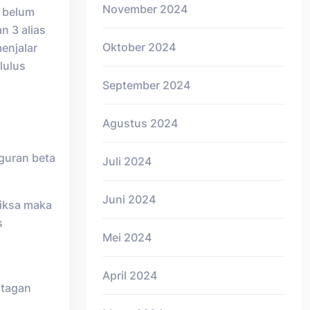
November 2024
 belum
 3 alias
Oktober 2024
enjalar
lulus
September 2024
Agustus 2024
guran beta
Juli 2024
Juni 2024
riksa maka
s
Mei 2024
April 2024
 tagan