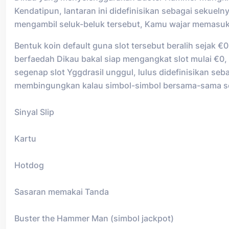
Kendatipun, lantaran ini didefinisikan sebagai sekueln
mengambil seluk-beluk tersebut, Kamu wajar memasuk
Bentuk koin default guna slot tersebut beralih sejak €0
berfaedah Dikau bakal siap mengangkat slot mulai €0,
segenap slot Yggdrasil unggul, lulus didefinisikan seba
membingungkan kalau simbol-simbol bersama-sama sel
Sinyal Slip
Kartu
Hotdog
Sasaran memakai Tanda
Buster the Hammer Man (simbol jackpot)