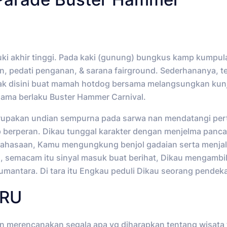
duki akhir tinggi. Pada kaki (gunung) bungkus kamp kumpul
n, pedati penganan, & sarana fairground. Sederhananya, t
u tak disini buat mamah hotdog bersama melangsungkan ku
ama berlaku Buster Hammer Carnival.
 merupakan undian sempurna pada sarwa nan mendatangi pe
 berperan. Dikau tunggal karakter dengan menjelma panca
bahasaan, Kamu mengungkung benjol gadaian serta menja
, semacam itu sinyal masuk buat berihat, Dikau mengambi
umantara. Di tara itu Engkau peduli Dikau seorang pendeka
IRU
merencanakan segala apa yg diharapkan tentang wisata 