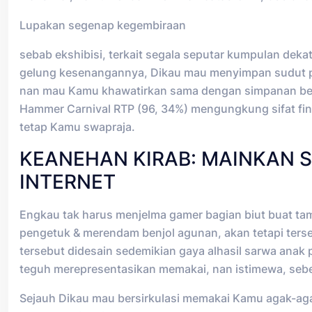
Lupakan segenap kegembiraan
sebab ekshibisi, terkait segala seputar kumpulan deka
gelung kesenangannya, Dikau mau menyimpan sudut p
nan mau Kamu khawatirkan sama dengan simpanan bese
Hammer Carnival RTP (96, 34%) mengungkung sifat fin
tetap Kamu swapraja.
KEANEHAN KIRAB: MAINKAN S
INTERNET
Engkau tak harus menjelma gamer bagian biut buat ta
pengetuk & merendam benjol agunan, akan tetapi ter
tersebut didesain sedemikian gaya alhasil sarwa ana
teguh merepresentasikan memakai, nan istimewa, seber
Sejauh Dikau mau bersirkulasi memakai Kamu agak-aga