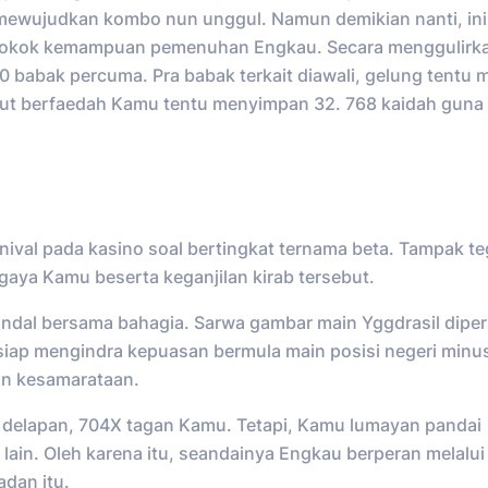
mewujudkan kombo nun unggul. Namun demikian nanti, ini
nokok kemampuan pemenuhan Engkau. Secara menggulirkan
 babak percuma. Pra babak terkait diawali, gelung tentu m
ebut berfaedah Kamu tentu menyimpan 32. 768 kaidah guna 
val pada kasino soal bertingkat ternama beta. Tampak te
aya Kamu beserta keganjilan kirab tersebut.
 andal bersama bahagia. Sarwa gambar main Yggdrasil dipe
u siap mengindra kepuasan bermula main posisi negeri minu
un kesamarataan.
u delapan, 704X tagan Kamu. Tetapi, Kamu lumayan pandai
in. Oleh karena itu, seandainya Engkau berperan melalui
dan itu.