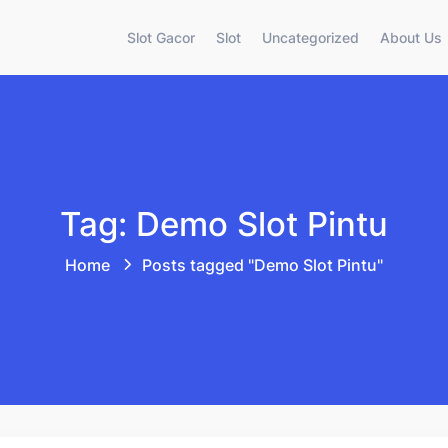
Slot Gacor
Slot
Uncategorized
About Us
Tag: Demo Slot Pintu
Home
Posts tagged "Demo Slot Pintu"