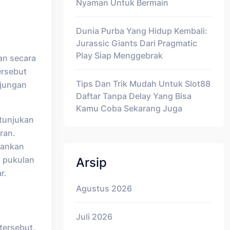
Nyaman Untuk Bermain
Dunia Purba Yang Hidup Kembali:
Jurassic Giants Dari Pragmatic
Play Siap Menggebrak
an secara
ersebut
Tips Dan Trik Mudah Untuk Slot88
njungan
Daftar Tanpa Delay Yang Bisa
Kamu Coba Sekarang Juga
rtunjukan
ran.
lankan
l pukulan
Arsip
r.
Agustus 2026
Juli 2026
tersebut.