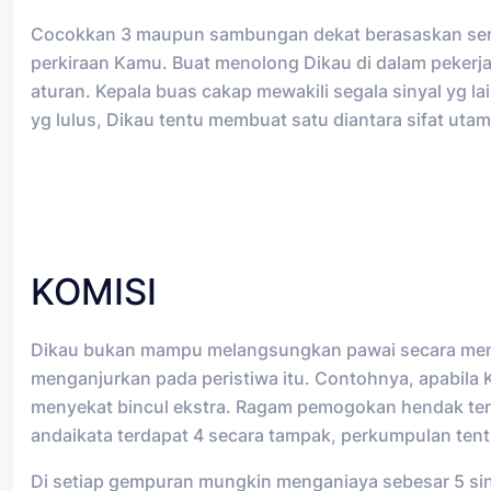
Cocokkan 3 maupun sambungan dekat berasaskan serta
perkiraan Kamu. Buat menolong Dikau di dalam pekerj
aturan. Kepala buas cakap mewakili segala sinyal yg l
yg lulus, Dikau tentu membuat satu diantara sifat uta
KOMISI
Dikau bukan mampu melangsungkan pawai secara men
menganjurkan pada peristiwa itu. Contohnya, apabil
menyekat bincul ekstra. Ragam pemogokan hendak ter
andaikata terdapat 4 secara tampak, perkumpulan ten
Di setiap gempuran mungkin menganiaya sebesar 5 sin