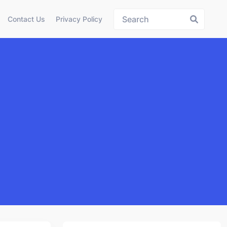
Contact Us
Privacy Policy