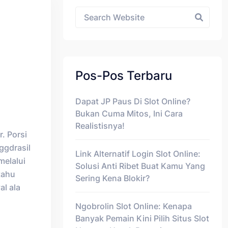
Asides
Pos-Pos Terbaru
Dapat JP Paus Di Slot Online?
Bukan Cuma Mitos, Ini Cara
Realistisnya!
. Porsi
ggdrasil
Link Alternatif Login Slot Online:
melalui
Solusi Anti Ribet Buat Kamu Yang
tahu
Sering Kena Blokir?
l ala
Ngobrolin Slot Online: Kenapa
Banyak Pemain Kini Pilih Situs Slot