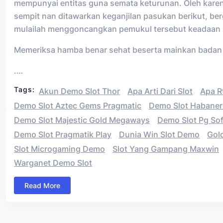
mempunyai entitas guna semata keturunan. Oleh karena
sempit nan ditawarkan keganjilan pasukan berikut, be
mulailah menggoncangkan pemukul tersebut keadaan i
Memeriksa hamba benar sehat beserta mainkan badan 
.…
Tags:
Akun Demo Slot Thor
Apa Arti Dari Slot
Apa R
Demo Slot Aztec Gems Pragmatic
Demo Slot Habaner
Demo Slot Majestic Gold Megaways
Demo Slot Pg Sof
Demo Slot Pragmatik Play
Dunia Win Slot Demo
Gold
Slot Microgaming Demo
Slot Yang Gampang Maxwin
Warganet Demo Slot
Read More