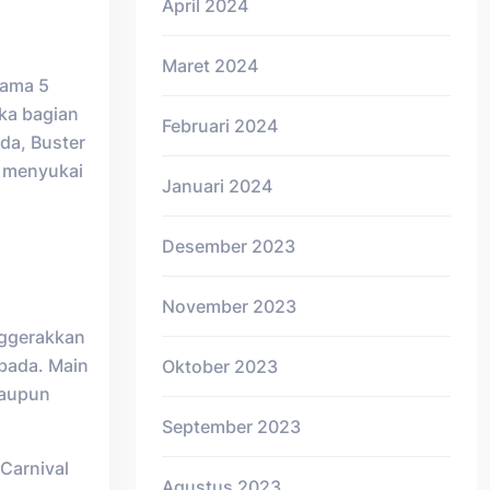
April 2024
Maret 2024
sama 5
ka bagian
Februari 2024
da, Buster
t menyukai
Januari 2024
Desember 2023
November 2023
nggerakkan
bada. Main
Oktober 2023
maupun
September 2023
Carnival
Agustus 2023