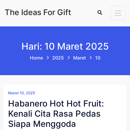
Skip to content
The Ideas For Gift
Hari: 10 Maret 2025
Home
2025
Maret
10
Maret 10, 2025
Habanero Hot Hot Fruit:
Kenali Cita Rasa Pedas
Siapa Menggoda