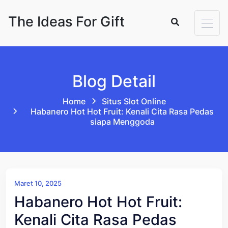
Skip to content
The Ideas For Gift
Blog Detail
Home
Situs Slot Online
Habanero Hot Hot Fruit: Kenali Cita Rasa Pedas
siapa Menggoda
Maret 10, 2025
Habanero Hot Hot Fruit:
Kenali Cita Rasa Pedas