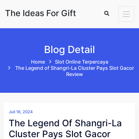
Skip to content
The Ideas For Gift
Blog Detail
Home
Slot Online Terpercaya
The Legend of Shangri-La Cluster Pays Slot Gacor
Review
Juli 16, 2024
The Legend Of Shangri-La
Cluster Pays Slot Gacor