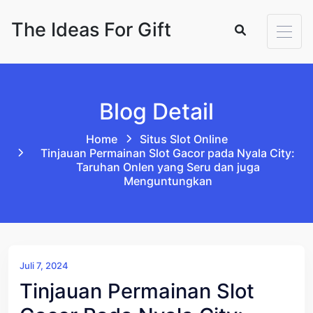
Skip to content
The Ideas For Gift
Blog Detail
Home
Situs Slot Online
Tinjauan Permainan Slot Gacor pada Nyala City:
Taruhan Onlen yang Seru dan juga
Menguntungkan
Juli 7, 2024
Tinjauan Permainan Slot