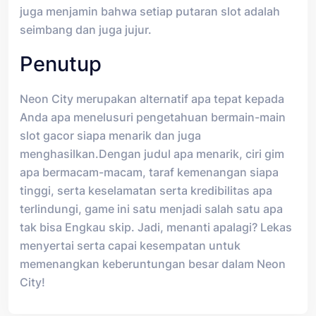
juga menjamin bahwa setiap putaran slot adalah
seimbang dan juga jujur.
Penutup
Neon City merupakan alternatif apa tepat kepada
Anda apa menelusuri pengetahuan bermain-main
slot gacor siapa menarik dan juga
menghasilkan.Dengan judul apa menarik, ciri gim
apa bermacam-macam, taraf kemenangan siapa
tinggi, serta keselamatan serta kredibilitas apa
terlindungi, game ini satu menjadi salah satu apa
tak bisa Engkau skip. Jadi, menanti apalagi? Lekas
menyertai serta capai kesempatan untuk
memenangkan keberuntungan besar dalam Neon
City!