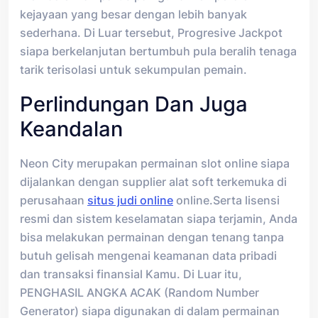
kejayaan yang besar dengan lebih banyak
sederhana. Di Luar tersebut, Progresive Jackpot
siapa berkelanjutan bertumbuh pula beralih tenaga
tarik terisolasi untuk sekumpulan pemain.
Perlindungan Dan Juga
Keandalan
Neon City merupakan permainan slot online siapa
dijalankan dengan supplier alat soft terkemuka di
perusahaan
situs judi online
online.Serta lisensi
resmi dan sistem keselamatan siapa terjamin, Anda
bisa melakukan permainan dengan tenang tanpa
butuh gelisah mengenai keamanan data pribadi
dan transaksi finansial Kamu. Di Luar itu,
PENGHASIL ANGKA ACAK (Random Number
Generator) siapa digunakan di dalam permainan