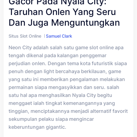
Gacor Pada Nyala City:
Taruhan Onlen Yang Seru
Dan Juga Menguntungkan
Situs Slot Online
Samuel Clark
Neon City adalah salah satu game slot online apa
tengah dikenal pada kalangan penggemar
perjudian onlen. Dengan tema kota futuristik siapa
penuh dengan light bercahaya berkilauan, game
yang satu ini memberikan pengalaman melakukan
permainan siapa mengasyikkan dan seru. salah
satu hal apa menghasilkan Nyala City begitu
menggaet ialah tingkat kemenangannya yang
tinggian, menciptakannya menjadi alternatif favorit
sekumpulan pelaku siapa mengincar
keberuntungan gigantic.