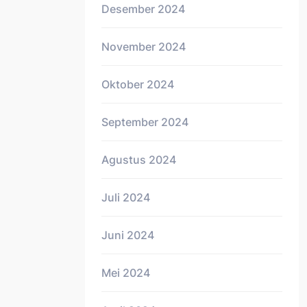
Desember 2024
November 2024
Oktober 2024
September 2024
Agustus 2024
Juli 2024
Juni 2024
Mei 2024