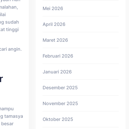
 malahan,
Mei 2026
lai
ung sudah
April 2026
t tinggi
Maret 2026
ari angin.
Februari 2026
Januari 2026
r
Desember 2025
November 2025
 mampu
ng tamasya
Oktober 2025
 besar