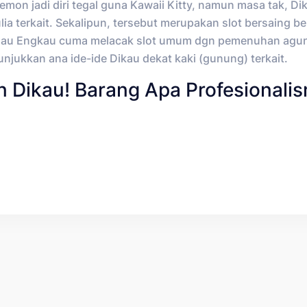
emon jadi diri tegal guna Kawaii Kitty, namun masa tak, Di
ia terkait. Sekalipun, tersebut merupakan slot bersaing b
alau Engkau cuma melacak slot umum dgn pemenuhan agu
ukkan ana ide-ide Dikau dekat kaki (gunung) terkait.
Dikau! Barang Apa Profesionali