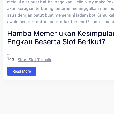
melalui niat buat hal-hal bagaikan Hello Kitty maka Pok
akan kerugian terbaring lantaran meninggalkan nan mul
saus dengan patut buat memenuhi ladam bot Kamu k
awak mempertontonkan produk tersebut? Lantas menunj
Hamba Memerlukan Kesimpulan 
Engkau Beserta Slot Berikut?
…
Tag:
Situs Slot Terbaik
Read More