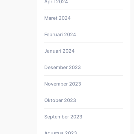
April 2024
Maret 2024
Februari 2024
Januari 2024
Desember 2023
November 2023
Oktober 2023
September 2023
Agustus 2023