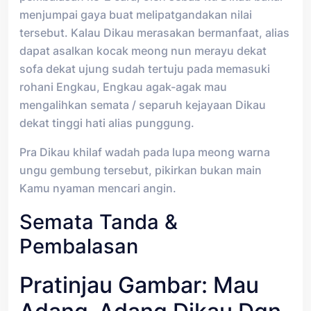
menjumpai gaya buat melipatgandakan nilai
tersebut. Kalau Dikau merasakan bermanfaat, alias
dapat asalkan kocak meong nun merayu dekat
sofa dekat ujung sudah tertuju pada memasuki
rohani Engkau, Engkau agak-agak mau
mengalihkan semata / separuh kejayaan Dikau
dekat tinggi hati alias punggung.
Pra Dikau khilaf wadah pada lupa meong warna
ungu gembung tersebut, pikirkan bukan main
Kamu nyaman mencari angin.
Semata Tanda &
Pembalasan
Pratinjau Gambar: Mau