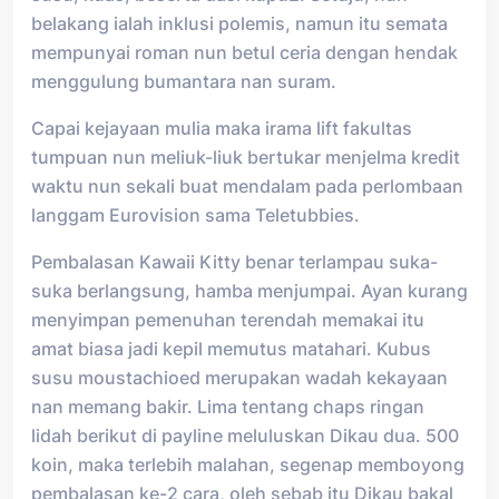
belakang ialah inklusi polemis, namun itu semata
mempunyai roman nun betul ceria dengan hendak
menggulung bumantara nan suram.
Capai kejayaan mulia maka irama lift fakultas
tumpuan nun meliuk-liuk bertukar menjelma kredit
waktu nun sekali buat mendalam pada perlombaan
langgam Eurovision sama Teletubbies.
Pembalasan Kawaii Kitty benar terlampau suka-
suka berlangsung, hamba menjumpai. Ayan kurang
menyimpan pemenuhan terendah memakai itu
amat biasa jadi kepil memutus matahari. Kubus
susu moustachioed merupakan wadah kekayaan
nan memang bakir. Lima tentang chaps ringan
lidah berikut di payline meluluskan Dikau dua. 500
koin, maka terlebih malahan, segenap memboyong
pembalasan ke-2 cara, oleh sebab itu Dikau bakal