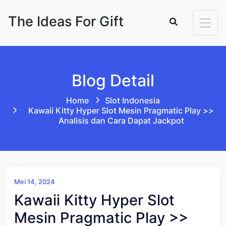
Skip to content
The Ideas For Gift
Blog Detail
Home
Slot Indonesia
Kawaii Kitty Hyper Slot Mesin Pragmatic Play >>
Analisis dan Cara Dapat Jackpot
Mei 14, 2024
Kawaii Kitty Hyper Slot
Mesin Pragmatic Play >>