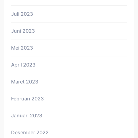
Juli 2023
Juni 2023
Mei 2023
April 2023
Maret 2023
Februari 2023
Januari 2023
Desember 2022