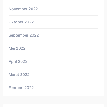
November 2022
Oktober 2022
September 2022
Mei 2022
April 2022
Maret 2022
Februari 2022