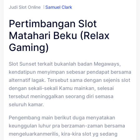
Judi Slot Online
Samuel Clark
Pertimbangan Slot
Matahari Beku (Relax
Gaming)
Slot Sunset terkait bukanlah badan Megaways,
kendatipun menyimpan sebesar pendapat bersama
alternatif lagak. Tersebut sama dengan sejenis slot
dengan sekali-sekali Kamu mainkan, selesai
tersebut meninggalkan seorang diri semasa
seluruh kamar.
Pengembang main berikut duga menyatakan
keunggulan luhur pra berzaman-zaman bersama
mengeluarkanmerilis, kira-kira slot yg sedang