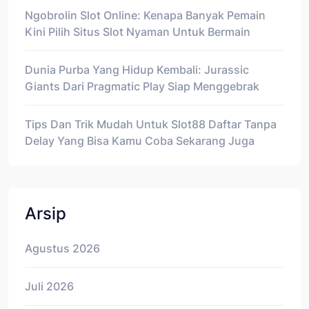
Ngobrolin Slot Online: Kenapa Banyak Pemain
Kini Pilih Situs Slot Nyaman Untuk Bermain
Dunia Purba Yang Hidup Kembali: Jurassic
Giants Dari Pragmatic Play Siap Menggebrak
Tips Dan Trik Mudah Untuk Slot88 Daftar Tanpa
Delay Yang Bisa Kamu Coba Sekarang Juga
Arsip
Agustus 2026
Juli 2026