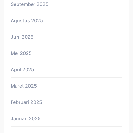
September 2025
Agustus 2025
Juni 2025
Mei 2025
April 2025
Maret 2025
Februari 2025
Januari 2025