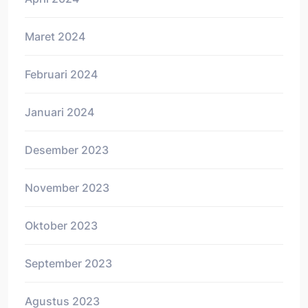
Maret 2024
Februari 2024
Januari 2024
Desember 2023
November 2023
Oktober 2023
September 2023
Agustus 2023