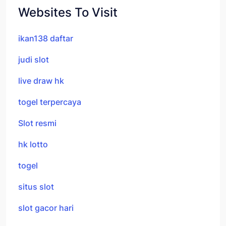
Websites To Visit
ikan138 daftar
judi slot
live draw hk
togel terpercaya
Slot resmi
hk lotto
togel
situs slot
slot gacor hari