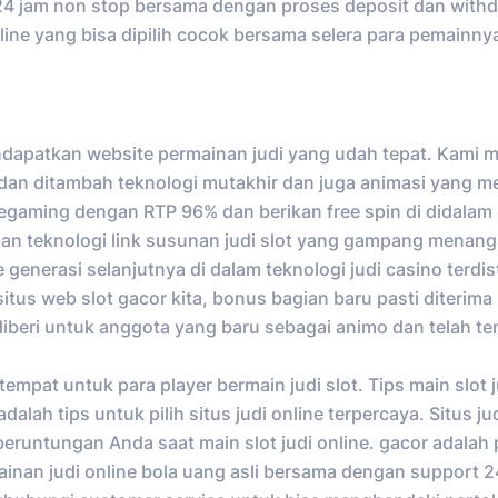
 24 jam non stop bersama dengan proses deposit dan withd
ine yang bisa dipilih cocok bersama selera para pemainny
endapatkan website permainan judi yang udah tepat. Kami 
 dan ditambah teknologi mutakhir dan juga animasi yang me
degaming dengan RTP 96% dan berikan free spin di didalam
an teknologi link susunan judi slot yang gampang menang
enerasi selanjutnya di dalam teknologi judi casino terdis
tus web slot gacor kita, bonus bagian baru pasti diterima
beri untuk anggota yang baru sebagai animo dan telah te
pat untuk para player bermain judi slot. Tips main slot j
alah tips untuk pilih situs judi online terpercaya. Situs jud
eruntungan Anda saat main slot judi online. gacor adalah 
inan judi online bola uang asli bersama dengan support 2