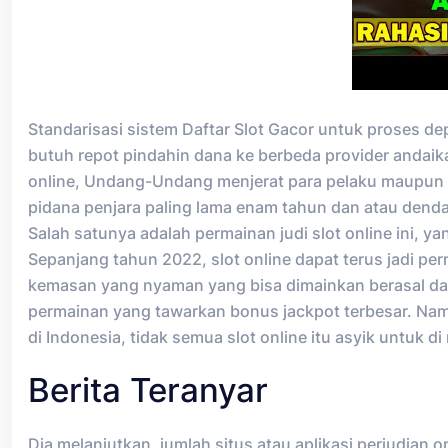
Standarisasi sistem Daftar Slot Gacor untuk proses de
butuh repot pindahin dana ke berbeda provider andaik
online, Undang-Undang menjerat para pelaku maupun
pidana penjara paling lama enam tahun dan atau denda 
Salah satunya adalah permainan judi slot online ini, y
Sepanjang tahun 2022, slot online dapat terus jadi per
kemasan yang nyaman yang bisa dimainkan berasal dar
permainan yang tawarkan bonus jackpot terbesar. Namu
di Indonesia, tidak semua slot online itu asyik untuk d
Berita Teranyar
Dia melanjutkan, jumlah situs atau aplikasi perjudian o