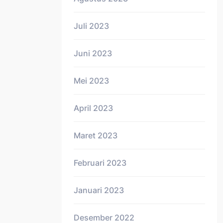
Juli 2023
Juni 2023
Mei 2023
April 2023
Maret 2023
Februari 2023
Januari 2023
Desember 2022