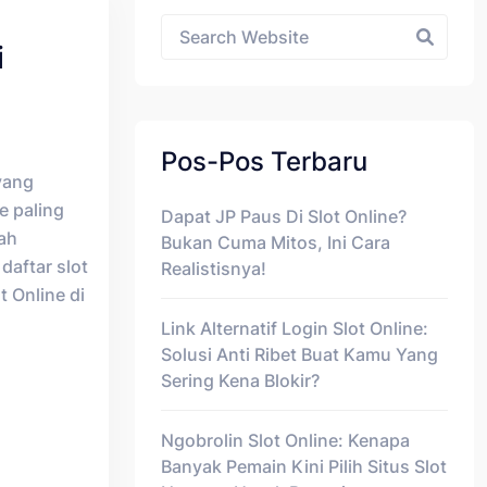
Asides
i
Pos-Pos Terbaru
yang
e paling
Dapat JP Paus Di Slot Online?
dah
Bukan Cuma Mitos, Ini Cara
aftar slot
Realistisnya!
t Online di
Link Alternatif Login Slot Online:
Solusi Anti Ribet Buat Kamu Yang
Sering Kena Blokir?
Ngobrolin Slot Online: Kenapa
Banyak Pemain Kini Pilih Situs Slot