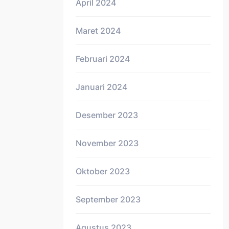
April 2024
Maret 2024
Februari 2024
Januari 2024
Desember 2023
November 2023
Oktober 2023
September 2023
Agustus 2023