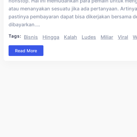
nonstop. Hal ini memudahkan para pemain untuk meng
atau menanyakan sesuatu jika ada pertanyaan. Artiny
pastinya pembayaran dapat bisa dikerjakan bersama d
dibayarkan.…
Tags:
Bisnis
Hingga
Kalah
Ludes
Miliar
Viral
W
Read More