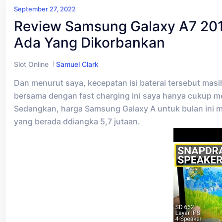
September 27, 2022
Review Samsung Galaxy A7 201
Ada Yang Dikorbankan
Slot Online
Samuel Clark
Dan menurut saya, kecepatan isi baterai tersebut masi
bersama dengan fast charging ini saya hanya cukup me
Sedangkan, harga Samsung Galaxy A untuk bulan ini me
yang berada ddiangka 5,7 jutaan.