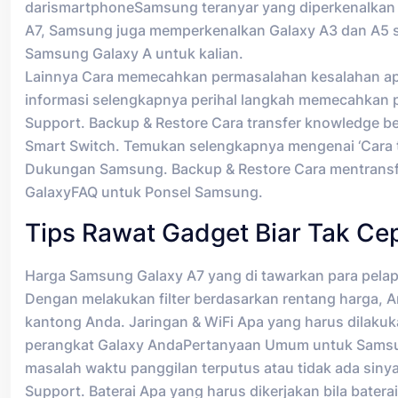
darismartphoneSamsung teranyar yang diperkenalkan sec
A7, Samsung juga memperkenalkan Galaxy A3 dan A5 seca
Samsung Galaxy A untuk kalian.
Lainnya Cara memecahkan permasalahan kesalahan a
informasi selengkapnya perihal langkah memecahkan
Support. Backup & Restore Cara transfer knowledge 
Smart Switch. Temukan selengkapnya mengenai ‘Cara t
Dukungan Samsung. Backup & Restore Cara mentransf
GalaxyFAQ untuk Ponsel Samsung.
Tips Rawat Gadget Biar Tak Ce
Harga Samsung Galaxy A7 yang di tawarkan para pelapa
Dengan melakukan filter berdasarkan rentang harga, A
kantong Anda. Jaringan & WiFi Apa yang harus dilakuka
perangkat Galaxy AndaPertanyaan Umum untuk Samsu
masalah waktu panggilan terputus atau tidak ada sin
Support. Baterai Apa yang harus dikerjakan bila batera