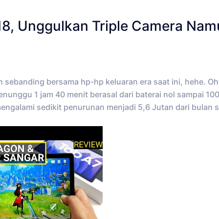
8, Unggulkan Triple Camera Nam
h sebanding bersama hp-hp keluaran era saat ini, hehe. O
nunggu 1 jam 40 menit berasal dari baterai nol sampai 10
ngalami sedikit penurunan menjadi 5,6 Jutan dari bulan s