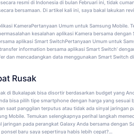
ara resmi di Indonesia di bulan Februari ini, tidak cuma
ra bersamaan. Di artikel kali ini, saya bakal lakukan rev
plikasi KameraPertanyaan Umum untuk Samsung Mobile. 
 permasalahan kesalahan aplikasi Kamera bersama denga
bersama aplikasi Smart SwitchPertanyaan Umum untuk Sa
ransfer information bersama aplikasi Smart Switch’ denga
er dan mencadangkan data menggunakan Smart Switch di
pat Rusak
k di Bukalapak bisa disortir berdasarkan budget yang Anda
nda bisa pilih tipe smartphone dengan harga yang sesuai
n saat panggilan terputus atau tidak ada sinyal jaringan 
ng Mobile. Temukan selengkapnya perihal langkah meme
yal jaringan pada perangkat Galaxy Anda bersama dengan 
i ponsel baru saya sepertinya habis lebih cepat?…