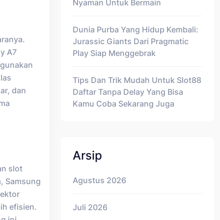
Nyaman Untuk Bermain
Dunia Purba Yang Hidup Kembali:
aranya.
Jurassic Giants Dari Pragmatic
xy A7
Play Siap Menggebrak
nggunakan
las
Tips Dan Trik Mudah Untuk Slot88
ar, dan
Daftar Tanpa Delay Yang Bisa
ama
Kamu Coba Sekarang Juga
Arsip
n slot
Agustus 2026
ra, Samsung
ektor
h efisien.
Juli 2026
g ini