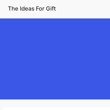
Skip to content
The Ideas For Gift