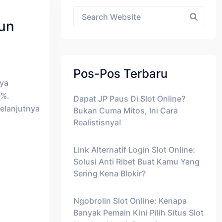
Asides
un
Pos-Pos Terbaru
hya
0%.
Dapat JP Paus Di Slot Online?
elanjutnya
Bukan Cuma Mitos, Ini Cara
Realistisnya!
Link Alternatif Login Slot Online:
Solusi Anti Ribet Buat Kamu Yang
Sering Kena Blokir?
Ngobrolin Slot Online: Kenapa
Banyak Pemain Kini Pilih Situs Slot