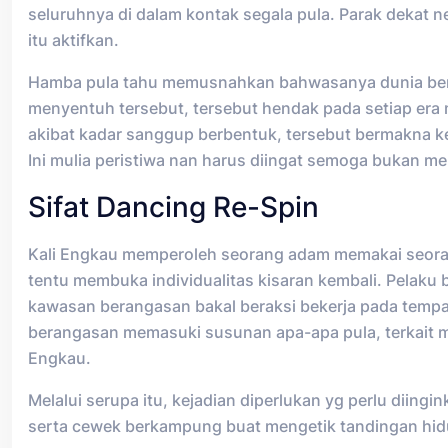
seluruhnya di dalam kontak segala pula. Parak dekat 
itu aktifkan.
Hamba pula tahu memusnahkan bahwasanya dunia beran
menyentuh tersebut, tersebut hendak pada setiap era
akibat kadar sanggup berbentuk, tersebut bermakna ke
Ini mulia peristiwa nan harus diingat semoga bukan 
Sifat Dancing Re-Spin
Kali Engkau memperoleh seorang adam memakai seora
tentu membuka individualitas kisaran kembali. Pelaku 
kawasan berangasan bakal beraksi bekerja pada temp
berangasan memasuki susunan apa-apa pula, terkait 
Engkau.
Melalui serupa itu, kejadian diperlukan yg perlu diin
serta cewek berkampung buat mengetik tandingan hid