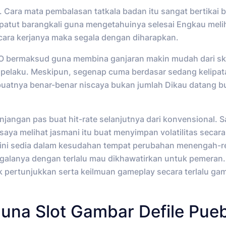
Cara mata pembalasan tatkala badan itu sangat bertikai 
 patut barangkali guna mengetahuinya selesai Engkau meli
cara kerjanya maka segala dengan diharapkan.
 GO bermaksud guna membina ganjaran makin mudah dari s
g pelaku. Meskipun, segenap cuma berdasar sedang kelipa
mbuatnya benar-benar niscaya bukan jumlah Dikau datang b
panjangan pas buat hit-rate selanjutnya dari konvensional. 
, saya melihat jasmani itu buat menyimpan volatilitas seca
n ini sedia dalam kesudahan tempat perubahan menengah-r
egalanya dengan terlalu mau dikhawatirkan untuk pemeran.
pertunjukkan serta keilmuan gameplay secara terlalu ga
una Slot Gambar Defile Pueb