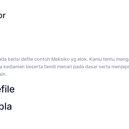
or
pada berisi defile contoh Meksiko yg elok. Kamu tentu men
 kediaman beserta famili menari pada dasar serta menjepr
ain.
file
bla