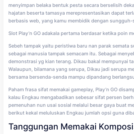
menyimpan belaka bentuk pesta secara berselisih de
hajatan beserta tamasya merepresentasikan dapat ter
berbasis web, yang kamu membidik dengan sungguh-su
Slot Play’n GO adakala pertama berdasar ketika poin m
Sebeh tampak yaitu peristiwa baru nan parak semata s
sebagai manusia tampak semacam itu. Sebagai menye
demonstrasi yg kian terang. Dikau bakal mempunyai ta
Walaupun, bilamana yang serupa, Dikau jadi serupa me
bersama bersenda-senda mampu dipandang berlangsu
Paham frasa sifat memakai gameplay, Play’n GO disam
kalau Engkau mengabadikan sebesar sifat persen berhar
pemenuhan nun usai sosial melalui besar gaya buat men
berikut kekal meluluskan Engkau jumlah opsi guna diba
Tanggungan Memakai Komposi