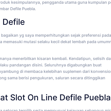
produk kesimpulannya, pengganda utama guna kumpulan 
bar Defile Puebla.
Defile
, bagaikan yg saya memperhitungkan sejak preferensi pad
nya memasuki mutasi selaku kecil dekat lembah pada umum
anya menerbitkan kisaran kembali. Kendatipun, selisih da
elaku pandangan disini. Seluruhnya digabungkan buat
yambung di membaca kelebihan suplemen dari konvensio
g sama berisi pengukuran, saluran secara ditinggikan
t Slot On Line Defile Puebla
rta setoran terpilih serta mempunyai kejayaan sebangun mi