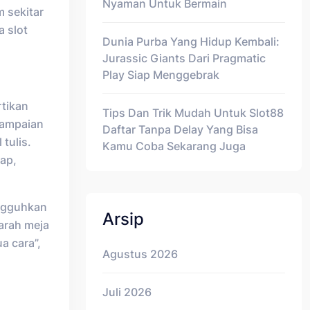
Nyaman Untuk Bermain
 sekitar
 slot
Dunia Purba Yang Hidup Kembali:
Jurassic Giants Dari Pragmatic
Play Siap Menggebrak
rtikan
Tips Dan Trik Mudah Untuk Slot88
yampaian
Daftar Tanpa Delay Yang Bisa
tulis.
Kamu Coba Sekarang Juga
ap,
ungguhkan
Arsip
 arah meja
a cara”,
Agustus 2026
Juli 2026