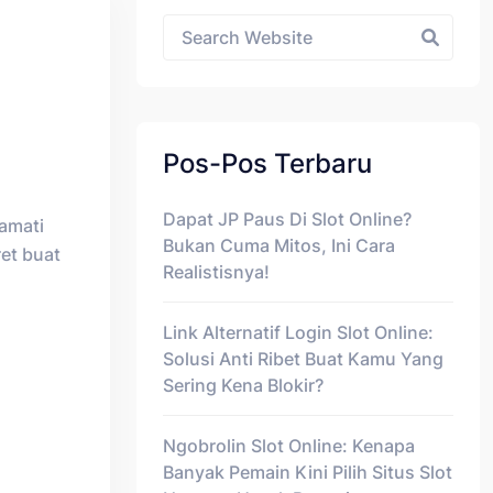
Asides
Pos-Pos Terbaru
Dapat JP Paus Di Slot Online?
gamati
Bukan Cuma Mitos, Ini Cara
et buat
Realistisnya!
Link Alternatif Login Slot Online:
Solusi Anti Ribet Buat Kamu Yang
Sering Kena Blokir?
Ngobrolin Slot Online: Kenapa
Banyak Pemain Kini Pilih Situs Slot