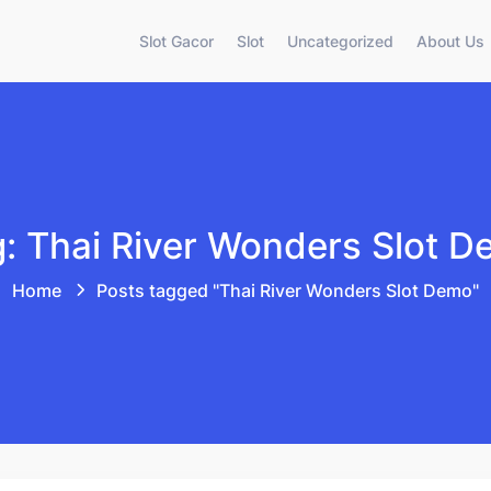
Slot Gacor
Slot
Uncategorized
About Us
: Thai River Wonders Slot 
Home
Posts tagged "Thai River Wonders Slot Demo"