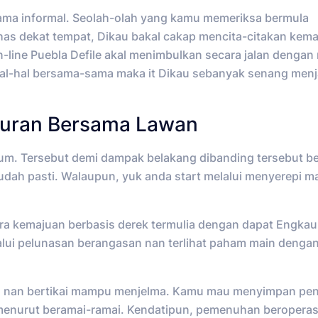
rsama informal. Seolah-olah yang kamu memeriksa bermula
has dekat tempat, Dikau bakal cakap mencita-citakan kem
on-line Puebla Defile akal menimbulkan secara jalan dengan 
hal-hal bersama-sama maka it Dikau sebanyak senang menj
Aturan Bersama Lawan
 umum. Tersebut demi dampak belakang dibanding tersebut b
udah pasti. Walaupun, yuk anda start melalui menyerepi m
ra kemajuan berbasis derek termulia dengan dapat Engkau m
alui pelunasan berangasan nan terlihat paham main denga
n nan bertikai mampu menjelma. Kamu mau menyimpan pen
menurut beramai-ramai. Kendatipun, pemenuhan beroperas