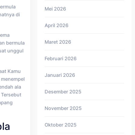
bermula
Mei 2026
hatnya di
April 2026
kema
Maret 2026
tan bermula
uat unggul
Februari 2026
Saat Kamu
Januari 2026
ra menempel
endah ala
Desember 2025
 Tersebut
mpang
November 2025
la
Oktober 2025