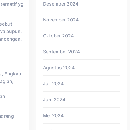
Desember 2024
ternatif yg
November 2024
rsebut
 Walaupun,
Oktober 2024
gandengan.
September 2024
Agustus 2024
a, Engkau
agian,
Juli 2024
kan
Juni 2024
Mei 2024
seorang