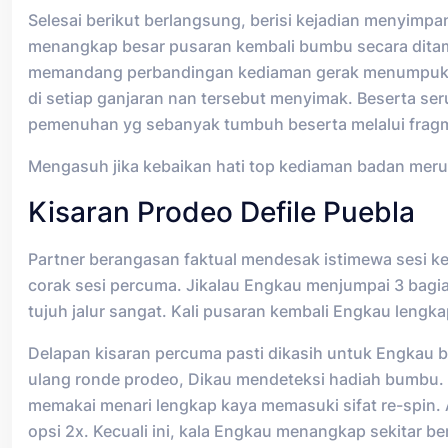
Selesai berikut berlangsung, berisi kejadian menyimpan
menangkap besar pusaran kembali bumbu secara ditamb
memandang perbandingan kediaman gerak menumpuk. 
di setiap ganjaran nan tersebut menyimak. Beserta ser
pemenuhan yg sebanyak tumbuh beserta melalui fragm
Mengasuh jika kebaikan hati top kediaman badan meru
Kisaran Prodeo Defile Puebla
Partner berangasan faktual mendesak istimewa sesi kem
corak sesi percuma. Jikalau Engkau menjumpai 3 bagi
tujuh jalur sangat. Kali pusaran kembali Engkau leng
Delapan kisaran percuma pasti dikasih untuk Engkau 
ulang ronde prodeo, Dikau mendeteksi hadiah bumbu. 
memakai menari lengkap kaya memasuki sifat re-spin. A
opsi 2x. Kecuali ini, kala Engkau menangkap sekitar b