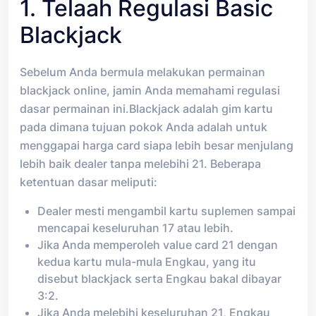
1. Telaah Regulasi Basic
Blackjack
Sebelum Anda bermula melakukan permainan
blackjack online, jamin Anda memahami regulasi
dasar permainan ini.Blackjack adalah gim kartu
pada dimana tujuan pokok Anda adalah untuk
menggapai harga card siapa lebih besar menjulang
lebih baik dealer tanpa melebihi 21. Beberapa
ketentuan dasar meliputi:
Dealer mesti mengambil kartu suplemen sampai
mencapai keseluruhan 17 atau lebih.
Jika Anda memperoleh value card 21 dengan
kedua kartu mula-mula Engkau, yang itu
disebut blackjack serta Engkau bakal dibayar
3:2.
Jika Anda melebihi keseluruhan 21, Engkau