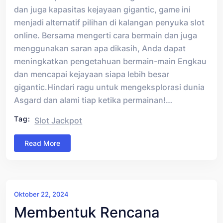
dan juga kapasitas kejayaan gigantic, game ini
menjadi alternatif pilihan di kalangan penyuka slot
online. Bersama mengerti cara bermain dan juga
menggunakan saran apa dikasih, Anda dapat
meningkatkan pengetahuan bermain-main Engkau
dan mencapai kejayaan siapa lebih besar
gigantic.Hindari ragu untuk mengeksplorasi dunia
Asgard dan alami tiap ketika permainan!…
Tag:
Slot Jackpot
Read More
Oktober 22, 2024
Membentuk Rencana