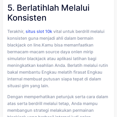
5. Berlatihlah Melalui
Konsisten
Terakhir,
situs slot 10k
vital untuk berdrill melalui
konsisten guna menjadi ahli dalam bermain
blackjack on line.Kamu bisa memanfaatkan
bermacam-macam source daya onlen mirip
simulator blackjack atau aplikasi latihan bagi
meningkatkan keahlian Anda. Berlatih melalui rutin
bakal membantu Engkau melatih firasat Engkau
internal membuat putusan siapa tepat di dalam
situasi gim yang lain.
Dengan memperhatikan petunjuk serta cara dalam
atas serta berdrill melalui tetap, Anda mampu
membangun strategi melakukan permainan