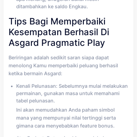
ditambahkan ke saldo Engkau.
Tips Bagi Memperbaiki
Kesempatan Berhasil Di
Asgard Pragmatic Play
Beriringan adalah sedikit saran siapa dapat
menolong Kamu memperbaiki peluang berhasil
ketika bermain Asgard:
Kenali Pelunasan: Sebelumnya mulai melakukan
permainan, gunakan masa untuk memahami
tabel pelunasan.
Ini akan memudahkan Anda paham simbol
mana yang mempunyai nilai tertinggi serta
gimana cara menyebabkan feature bonus.