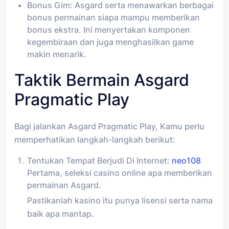
Bonus Gim: Asgard serta menawarkan berbagai
bonus permainan siapa mampu memberikan
bonus ekstra. Ini menyertakan komponen
kegembiraan dan juga menghasilkan game
makin menarik.
Taktik Bermain Asgard
Pragmatic Play
Bagi jalankan Asgard Pragmatic Play, Kamu perlu
memperhatikan langkah-langkah berikut:
Tentukan Tempat Berjudi Di Internet:
neo108
Pertama, seleksi casino online apa memberikan
permainan Asgard.
Pastikanlah kasino itu punya lisensi serta nama
baik apa mantap.