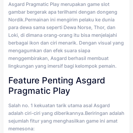
Asgard Pragmatic Play merupakan game slot
gambar bergerak apa terilhami dengan dongeng
Nordik.Permainan ini mengirim pelaku ke dunia
para dewa sama seperti Dewa Norse, Thor, dan
Loki, di dimana orang-orang itu bisa menjelajahi
berbagai ikon dan ciri menarik. Dengan visual yang
mengagumkan dan efek suara siapa
menggembirakan, Asgard berhasil membuat
lingkungan yang imersif bagi kelompok pemain.
Feature Penting Asgard
Pragmatic Play
Salah no. 1 kekuatan tarik utama asal Asgard
adalah ciri-ciri yang diberikannya.Beriringan adalah
sejumlah fitur yang menghasilkan game ini amat
memesona: