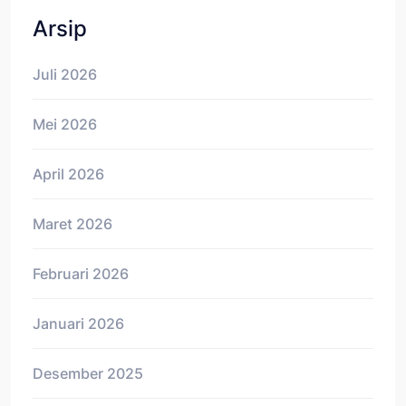
Arsip
Juli 2026
Mei 2026
April 2026
Maret 2026
Februari 2026
Januari 2026
Desember 2025