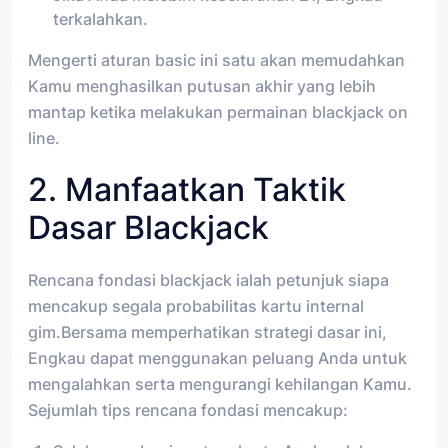
terkalahkan.
Mengerti aturan basic ini satu akan memudahkan
Kamu menghasilkan putusan akhir yang lebih
mantap ketika melakukan permainan blackjack on
line.
2. Manfaatkan Taktik
Dasar Blackjack
Rencana fondasi blackjack ialah petunjuk siapa
mencakup segala probabilitas kartu internal
gim.Bersama memperhatikan strategi dasar ini,
Engkau dapat menggunakan peluang Anda untuk
mengalahkan serta mengurangi kehilangan Kamu.
Sejumlah tips rencana fondasi mencakup: