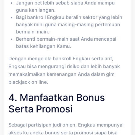
Jangan bet lebih sebab siapa Anda mampu
guna kehilangan.
Bagi bankroll Engkau beralih sektor yang lebih
banyak mini guna masing-masing pertemuan
bermain-main.
Berhenti bermain-main saat Anda mencapai
batas kehilangan Kamu.
Dengan mengelola bankroll Engkau serta arif,
Engkau bisa mengurangi risiko dan lebih banyak
memaksimalkan kemenangan Anda dalam gim
blackjack on line.
4. Manfaatkan Bonus
Serta Promosi
Sebagai partisipan judi onlen, Engkau mempunyai
akses ke aneka bonus serta promosi siapa bisa