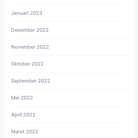
Januari 2023
Desember 2022
November 2022
Oktober 2022
September 2022
Mei 2022
April 2022
Maret 2022