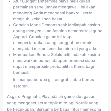
Atur Budget: Determine biaya melakukan
permainan sebelumnya mengawali. Ini akan
menolong Anda menangani bankroll serta
menjauhi kekalahan besar.
Cobalah Mode Demonstrasi: Melimpah casino
daring menyediakan fashion demonstrasi guna
Asgard. Cobalah game ini tanpa
mempertaruhkan uang sungguhan untuk
menyadari mekanisme dan ciri-ciri yang ada.
Manfaatkan Bonus: Selalu teliti adakah kasino
menawarkan bonus ataupun promosi siapa
dapat memperbaiki probabilitas Kamu bagi
berhasil.
Ini mampu berupa giliran gratis atau bonus
setoran.
Asgard Pragmatic Play adalah game slot gacor
yang menggaet serta topik mitologi Nordik yang
berkecukupan. Bersama berbagai fitur memesona