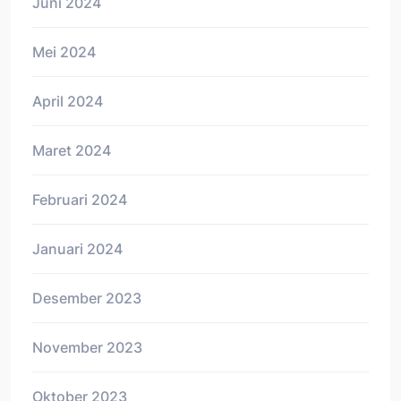
Juni 2024
Mei 2024
April 2024
Maret 2024
Februari 2024
Januari 2024
Desember 2023
November 2023
Oktober 2023