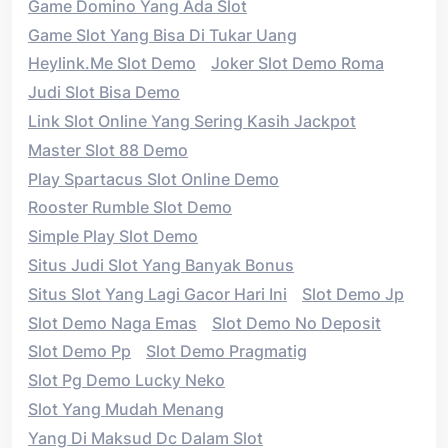
Game Domino Yang Ada Slot
Game Slot Yang Bisa Di Tukar Uang
Heylink.me Slot Demo
Joker Slot Demo Roma
Judi Slot Bisa Demo
Link Slot Online Yang Sering Kasih Jackpot
Master Slot 88 Demo
Play Spartacus Slot Online Demo
Rooster Rumble Slot Demo
Simple Play Slot Demo
Situs Judi Slot Yang Banyak Bonus
Situs Slot Yang Lagi Gacor Hari Ini
Slot Demo Jp
Slot Demo Naga Emas
Slot Demo No Deposit
Slot Demo Pp
Slot Demo Pragmatig
Slot Pg Demo Lucky Neko
Slot Yang Mudah Menang
Yang Di Maksud Dc Dalam Slot