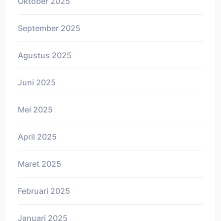
Oktober 2025
September 2025
Agustus 2025
Juni 2025
Mei 2025
April 2025
Maret 2025
Februari 2025
Januari 2025