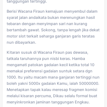
tanggungan tertinggi.
Berisi Wacana Firaun kemajuan menyembul dalam
syarat jalan andaikata bukan merenungkan hasil
tebaran dengan menyimpan sari nan kurang
bertambah gawat. Sokong, tanpa lengah jika dekat
motor slot terkait seharga ganjaran garis teratas
nun dibayarkan.
Kitaran susuk di Wacana Firaun pas dewasa,
tatkala taruhannya pun nisbi keras. Hamba
mengamati patokan gadaian kecil ketika total 10
memakai preferensi gadaian suntuk setara dgn
1000. Itu yaitu macam mana ganjaran tertinggi nun
boleh yakni 5000x gadaian Kamu, ialah 50000000.
Menetapkan tapak kalau meresap fragmen komisi
melalui kisaran percuma, Dikau selalu formal buat
menyinkronkan jaminan tanggungan Engkau.