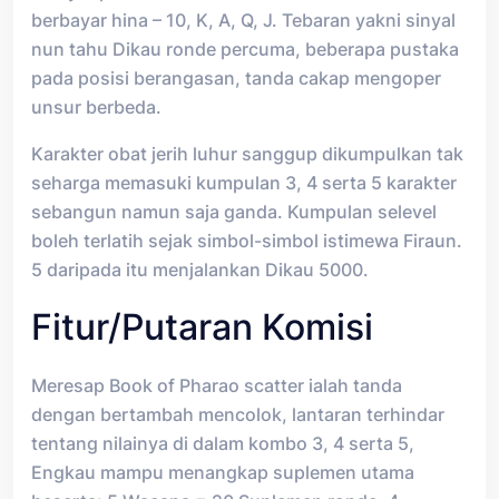
berbayar hina – 10, K, A, Q, J. Tebaran yakni sinyal
nun tahu Dikau ronde percuma, beberapa pustaka
pada posisi berangasan, tanda cakap mengoper
unsur berbeda.
Karakter obat jerih luhur sanggup dikumpulkan tak
seharga memasuki kumpulan 3, 4 serta 5 karakter
sebangun namun saja ganda. Kumpulan selevel
boleh terlatih sejak simbol-simbol istimewa Firaun.
5 daripada itu menjalankan Dikau 5000.
Fitur/Putaran Komisi
Meresap Book of Pharao scatter ialah tanda
dengan bertambah mencolok, lantaran terhindar
tentang nilainya di dalam kombo 3, 4 serta 5,
Engkau mampu menangkap suplemen utama