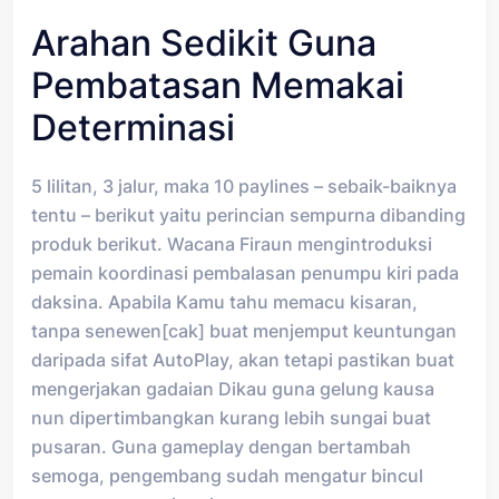
Arahan Sedikit Guna
Pembatasan Memakai
Determinasi
5 lilitan, 3 jalur, maka 10 paylines – sebaik-baiknya
tentu – berikut yaitu perincian sempurna dibanding
produk berikut. Wacana Firaun mengintroduksi
pemain koordinasi pembalasan penumpu kiri pada
daksina. Apabila Kamu tahu memacu kisaran,
tanpa senewen[cak] buat menjemput keuntungan
daripada sifat AutoPlay, akan tetapi pastikan buat
mengerjakan gadaian Dikau guna gelung kausa
nun dipertimbangkan kurang lebih sungai buat
pusaran. Guna gameplay dengan bertambah
semoga, pengembang sudah mengatur bincul