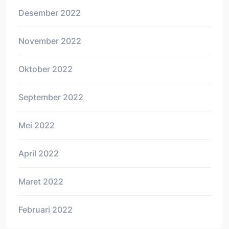
Desember 2022
November 2022
Oktober 2022
September 2022
Mei 2022
April 2022
Maret 2022
Februari 2022