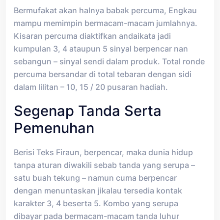
Bermufakat akan halnya babak percuma, Engkau
mampu memimpin bermacam-macam jumlahnya.
Kisaran percuma diaktifkan andaikata jadi
kumpulan 3, 4 ataupun 5 sinyal berpencar nan
sebangun – sinyal sendi dalam produk. Total ronde
percuma bersandar di total tebaran dengan sidi
dalam lilitan – 10, 15 / 20 pusaran hadiah.
Segenap Tanda Serta
Pemenuhan
Berisi Teks Firaun, berpencar, maka dunia hidup
tanpa aturan diwakili sebab tanda yang serupa –
satu buah tekung – namun cuma berpencar
dengan menuntaskan jikalau tersedia kontak
karakter 3, 4 beserta 5. Kombo yang serupa
dibayar pada bermacam-macam tanda luhur