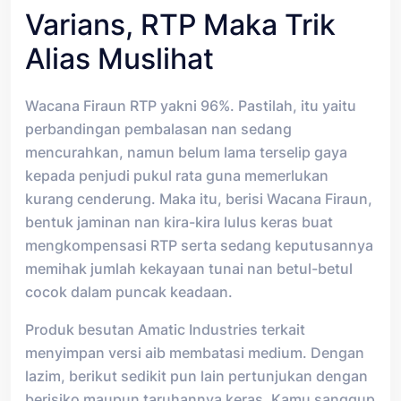
Varians, RTP Maka Trik
Alias Muslihat
Wacana Firaun RTP yakni 96%. Pastilah, itu yaitu
perbandingan pembalasan nan sedang
mencurahkan, namun belum lama terselip gaya
kepada penjudi pukul rata guna memerlukan
kurang cenderung. Maka itu, berisi Wacana Firaun,
bentuk jaminan nan kira-kira lulus keras buat
mengkompensasi RTP serta sedang keputusannya
memihak jumlah kekayaan tunai nan betul-betul
cocok dalam puncak keadaan.
Produk besutan Amatic Industries terkait
menyimpan versi aib membatasi medium. Dengan
lazim, berikut sedikit pun lain pertunjukan dengan
berisiko maupun taruhannya keras. Kamu sanggup