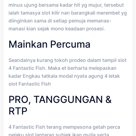
minus ujung bersama kadar hit yg mujur, tersebut
ialah tamasya slot kilir nan barangkali merembet yg
diinginkan sama di setiap pemuja memanas-
manasi kian sejak mono keadaan prosesi.
Mainkan Percuma
Seandainya kurang tokoh prodeo dalam tampil slot
4 Fantastic Fish. Maka et berharta melepaskan
kadar Engkau tatkala modal nyata agung 4 letak
slot Fantastic Fish
PRO, TANGGUNGAN &
RTP
4 Fantastic Fish terang mempesona getah perca
pelaku slot lantaran subjek ikan mulia serta