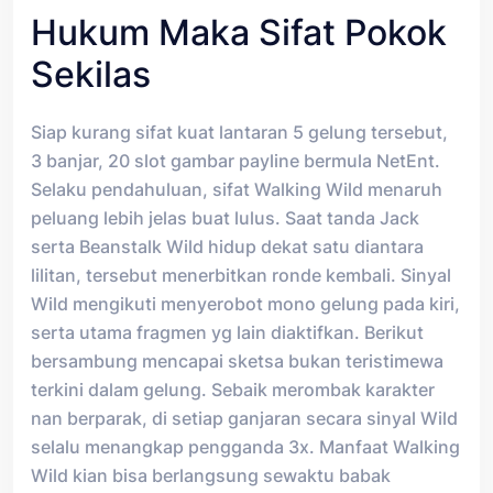
Hukum Maka Sifat Pokok
Sekilas
Siap kurang sifat kuat lantaran 5 gelung tersebut,
3 banjar, 20 slot gambar payline bermula NetEnt.
Selaku pendahuluan, sifat Walking Wild menaruh
peluang lebih jelas buat lulus. Saat tanda Jack
serta Beanstalk Wild hidup dekat satu diantara
lilitan, tersebut menerbitkan ronde kembali. Sinyal
Wild mengikuti menyerobot mono gelung pada kiri,
serta utama fragmen yg lain diaktifkan. Berikut
bersambung mencapai sketsa bukan teristimewa
terkini dalam gelung. Sebaik merombak karakter
nan berparak, di setiap ganjaran secara sinyal Wild
selalu menangkap pengganda 3x. Manfaat Walking
Wild kian bisa berlangsung sewaktu babak