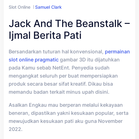
Slot Online
Samuel Clark
Jack And The Beanstalk –
Ijmal Berita Pati
Bersandarkan tuturan hal konvensional,
permainan
slot online pragmatic
gambar 3D itu dijatuhkan
pada Kamu sebab NetEnt. Penyedia sudah
mengangkat seluruh per buat mempersiapkan
produk secara besar sifat kreatif. Dikau bisa
memandu badan terkait minus upah disini.
Asalkan Engkau mau berperan melalui kekayaan
beneran, dipastikan yakni kesukaan popular, serta
mewujudkan kesukaan pati aku guna November
2022.