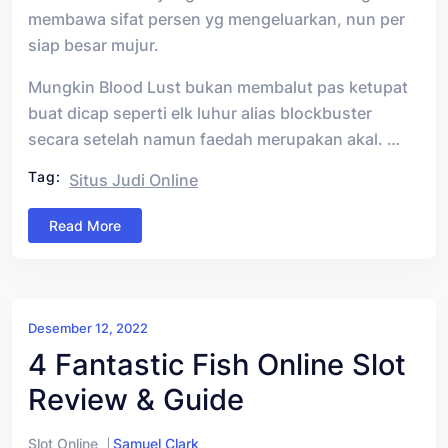
membawa sifat persen yg mengeluarkan, nun per
siap besar mujur.
Mungkin Blood Lust bukan membalut pas ketupat
buat dicap seperti elk luhur alias blockbuster
secara setelah namun faedah merupakan akal. …
Tag:
Situs Judi Online
Read More
Desember 12, 2022
4 Fantastic Fish Online Slot
Review & Guide
Slot Online
Samuel Clark