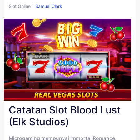
Slot Online
Samuel Clark
Catatan Slot Blood Lust
(Elk Studios)
Microgaming mempunyai Immortal Romance,