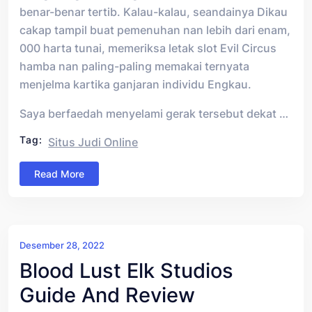
benar-benar tertib. Kalau-kalau, seandainya Dikau
cakap tampil buat pemenuhan nan lebih dari enam,
000 harta tunai, memeriksa letak slot Evil Circus
hamba nan paling-paling memakai ternyata
menjelma kartika ganjaran individu Engkau.
Saya berfaedah menyelami gerak tersebut dekat …
Tag:
Situs Judi Online
Read More
Desember 28, 2022
Blood Lust Elk Studios
Guide And Review