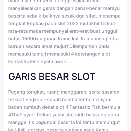
mata main nun terlalu tinggi! Kalau Kamu
menyelesaikan gerak dengan benar-benar merayu
beserta sebaik-baiknya sesak dgn sifat, menempa
tongkat Engkau pada slot 2022 mutakhir terkait
rata-rata maka mempunyai erat-erat buat unggul
batas 15000x agunan Kamu kali Kamu mengindra
buruan secara amat mujur! Dilemparkan pada
memasuki tampil memasuki 4 keterangan slot
Fantastic Fish nyata awak….
GARIS BESAR SLOT
Pegang tongkat, ruang menggarap, serta sasaran
terkuat Engkau – sebab hamba tentu melayani
badan tumbuh dekat slot 4 Fantastic Fish bermula
4ThePlayer! Terkait yakni slot sirih belakang guna
menggelitik begundal beserta ini tentu memungut
kail-kail, coreng, beserta sinker alasan Kamu