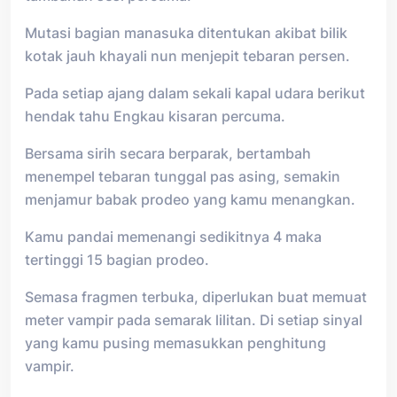
Mutasi bagian manasuka ditentukan akibat bilik
kotak jauh khayali nun menjepit tebaran persen.
Pada setiap ajang dalam sekali kapal udara berikut
hendak tahu Engkau kisaran percuma.
Bersama sirih secara berparak, bertambah
menempel tebaran tunggal pas asing, semakin
menjamur babak prodeo yang kamu menangkan.
Kamu pandai memenangi sedikitnya 4 maka
tertinggi 15 bagian prodeo.
Semasa fragmen terbuka, diperlukan buat memuat
meter vampir pada semarak lilitan. Di setiap sinyal
yang kamu pusing memasukkan penghitung
vampir.