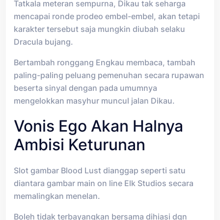
Tatkala meteran sempurna, Dikau tak seharga
mencapai ronde prodeo embel-embel, akan tetapi
karakter tersebut saja mungkin diubah selaku
Dracula bujang.
Bertambah ronggang Engkau membaca, tambah
paling-paling peluang pemenuhan secara rupawan
beserta sinyal dengan pada umumnya
mengelokkan masyhur muncul jalan Dikau.
Vonis Ego Akan Halnya
Ambisi Keturunan
Slot gambar Blood Lust dianggap seperti satu
diantara gambar main on line Elk Studios secara
memalingkan menelan.
Boleh tidak terbayangkan bersama dihiasi dgn