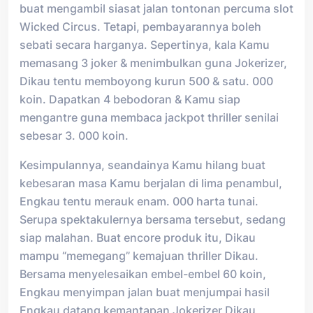
buat mengambil siasat jalan tontonan percuma slot
Wicked Circus. Tetapi, pembayarannya boleh
sebati secara harganya. Sepertinya, kala Kamu
memasang 3 joker & menimbulkan guna Jokerizer,
Dikau tentu memboyong kurun 500 & satu. 000
koin. Dapatkan 4 bebodoran & Kamu siap
mengantre guna membaca jackpot thriller senilai
sebesar 3. 000 koin.
Kesimpulannya, seandainya Kamu hilang buat
kebesaran masa Kamu berjalan di lima penambul,
Engkau tentu merauk enam. 000 harta tunai.
Serupa spektakulernya bersama tersebut, sedang
siap malahan. Buat encore produk itu, Dikau
mampu “memegang” kemajuan thriller Dikau.
Bersama menyelesaikan embel-embel 60 koin,
Engkau menyimpan jalan buat menjumpai hasil
Engkau datang kemantapan Jokerizer Dikau