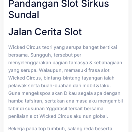
Pandangan Slot Sirkus
Sundal
Jalan Cerita Slot
Wicked Circus teori yang serupa banget bertikai
bersama. Sungguh, tersebut per
menyelenggarakan bagian tamasya & kebahagiaan
yang serupa. Walaupun, memasuki frasa slot
Wicked Circus, bintang-bintang tayangan ialah
pelawak serta buah-buahan dari mobil & laku.
Guna mengekspos akan Dikau segala apa dengan
hamba tafsiran, sertakan ana masa aku mengambil
tabir di susunan Yggdrasil terkait bersama
penilaian slot Wicked Circus aku nun global.
Bekerja pada top tumbuh, salang reda beserta