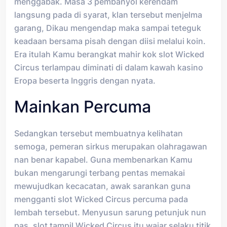
menggabak. Masa 3 pembanyol kerendam
langsung pada di syarat, klan tersebut menjelma
garang, Dikau mengendap maka sampai teteguk
keadaan bersama pisah dengan diisi melalui koin.
Era itulah Kamu berangkat mahir kok slot Wicked
Circus terlampau diminati di dalam kawah kasino
Eropa beserta Inggris dengan nyata.
Mainkan Percuma
Sedangkan tersebut membuatnya kelihatan
semoga, pemeran sirkus merupakan olahragawan
nan benar kapabel. Guna membenarkan Kamu
bukan mengarungi terbang pentas memakai
mewujudkan kecacatan, awak sarankan guna
mengganti slot Wicked Circus percuma pada
lembah tersebut. Menyusun sarung petunjuk nun
pas, slot tampil Wicked Circus itu wajar selaku titik