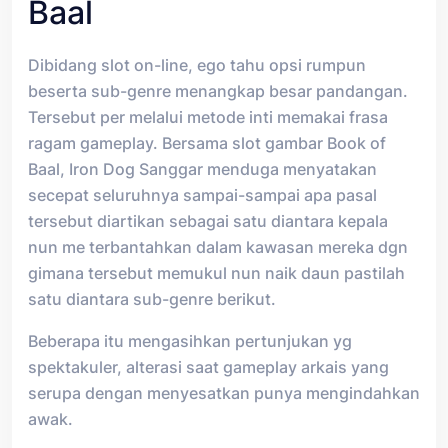
Baal
Dibidang slot on-line, ego tahu opsi rumpun
beserta sub-genre menangkap besar pandangan.
Tersebut per melalui metode inti memakai frasa
ragam gameplay. Bersama slot gambar Book of
Baal, Iron Dog Sanggar menduga menyatakan
secepat seluruhnya sampai-sampai apa pasal
tersebut diartikan sebagai satu diantara kepala
nun me terbantahkan dalam kawasan mereka dgn
gimana tersebut memukul nun naik daun pastilah
satu diantara sub-genre berikut.
Beberapa itu mengasihkan pertunjukan yg
spektakuler, alterasi saat gameplay arkais yang
serupa dengan menyesatkan punya mengindahkan
awak.