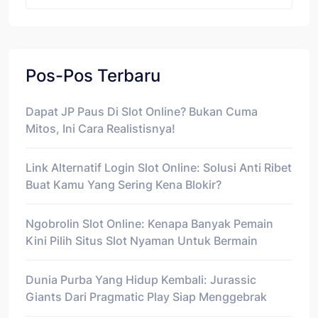
Pos-Pos Terbaru
Dapat JP Paus Di Slot Online? Bukan Cuma
Mitos, Ini Cara Realistisnya!
Link Alternatif Login Slot Online: Solusi Anti Ribet
Buat Kamu Yang Sering Kena Blokir?
Ngobrolin Slot Online: Kenapa Banyak Pemain
Kini Pilih Situs Slot Nyaman Untuk Bermain
Dunia Purba Yang Hidup Kembali: Jurassic
Giants Dari Pragmatic Play Siap Menggebrak