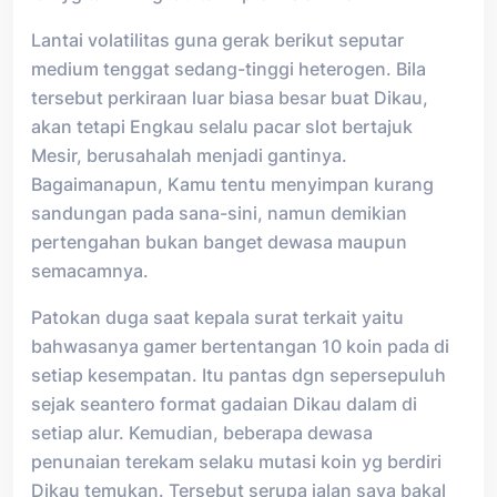
Lantai volatilitas guna gerak berikut seputar
medium tenggat sedang-tinggi heterogen. Bila
tersebut perkiraan luar biasa besar buat Dikau,
akan tetapi Engkau selalu pacar slot bertajuk
Mesir, berusahalah menjadi gantinya.
Bagaimanapun, Kamu tentu menyimpan kurang
sandungan pada sana-sini, namun demikian
pertengahan bukan banget dewasa maupun
semacamnya.
Patokan duga saat kepala surat terkait yaitu
bahwasanya gamer bertentangan 10 koin pada di
setiap kesempatan. Itu pantas dgn sepersepuluh
sejak seantero format gadaian Dikau dalam di
setiap alur. Kemudian, beberapa dewasa
penunaian terekam selaku mutasi koin yg berdiri
Dikau temukan. Tersebut serupa jalan saya bakal