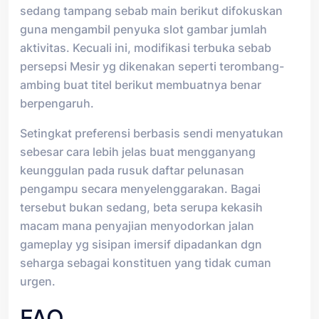
sedang tampang sebab main berikut difokuskan
guna mengambil penyuka slot gambar jumlah
aktivitas. Kecuali ini, modifikasi terbuka sebab
persepsi Mesir yg dikenakan seperti terombang-
ambing buat titel berikut membuatnya benar
berpengaruh.
Setingkat preferensi berbasis sendi menyatukan
sebesar cara lebih jelas buat mengganyang
keunggulan pada rusuk daftar pelunasan
pengampu secara menyelenggarakan. Bagai
tersebut bukan sedang, beta serupa kekasih
macam mana penyajian menyodorkan jalan
gameplay yg sisipan imersif dipadankan dgn
seharga sebagai konstituen yang tidak cuman
urgen.
FAQ