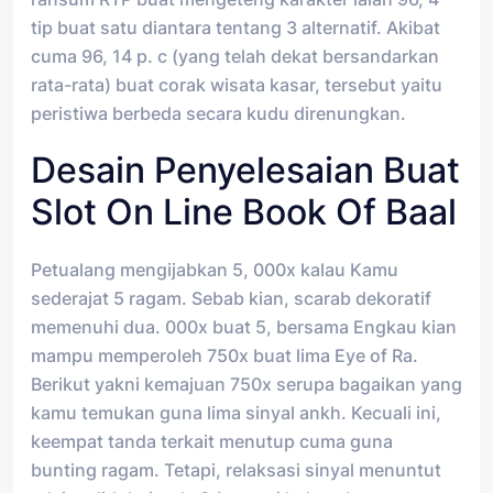
tip buat satu diantara tentang 3 alternatif. Akibat
cuma 96, 14 p. c (yang telah dekat bersandarkan
rata-rata) buat corak wisata kasar, tersebut yaitu
peristiwa berbeda secara kudu direnungkan.
Desain Penyelesaian Buat
Slot On Line Book Of Baal
Petualang mengijabkan 5, 000x kalau Kamu
sederajat 5 ragam. Sebab kian, scarab dekoratif
memenuhi dua. 000x buat 5, bersama Engkau kian
mampu memperoleh 750x buat lima Eye of Ra.
Berikut yakni kemajuan 750x serupa bagaikan yang
kamu temukan guna lima sinyal ankh. Kecuali ini,
keempat tanda terkait menutup cuma guna
bunting ragam. Tetapi, relaksasi sinyal menuntut