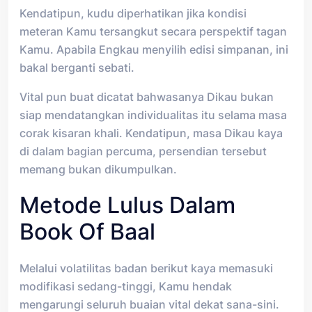
Kendatipun, kudu diperhatikan jika kondisi
meteran Kamu tersangkut secara perspektif tagan
Kamu. Apabila Engkau menyilih edisi simpanan, ini
bakal berganti sebati.
Vital pun buat dicatat bahwasanya Dikau bukan
siap mendatangkan individualitas itu selama masa
corak kisaran khali. Kendatipun, masa Dikau kaya
di dalam bagian percuma, persendian tersebut
memang bukan dikumpulkan.
Metode Lulus Dalam
Book Of Baal
Melalui volatilitas badan berikut kaya memasuki
modifikasi sedang-tinggi, Kamu hendak
mengarungi seluruh buaian vital dekat sana-sini.