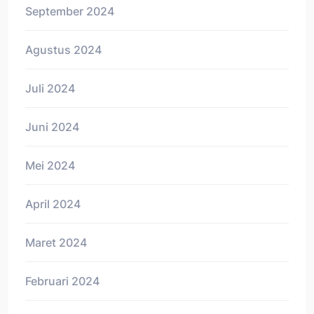
September 2024
Agustus 2024
Juli 2024
Juni 2024
Mei 2024
April 2024
Maret 2024
Februari 2024