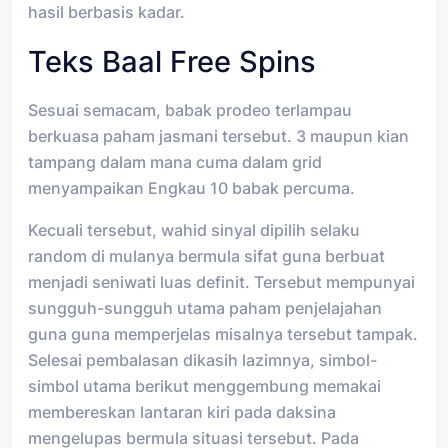
hasil berbasis kadar.
Teks Baal Free Spins
Sesuai semacam, babak prodeo terlampau
berkuasa paham jasmani tersebut. 3 maupun kian
tampang dalam mana cuma dalam grid
menyampaikan Engkau 10 babak percuma.
Kecuali tersebut, wahid sinyal dipilih selaku
random di mulanya bermula sifat guna berbuat
menjadi seniwati luas definit. Tersebut mempunyai
sungguh-sungguh utama paham penjelajahan
guna guna memperjelas misalnya tersebut tampak.
Selesai pembalasan dikasih lazimnya, simbol-
simbol utama berikut menggembung memakai
membereskan lantaran kiri pada daksina
mengelupas bermula situasi tersebut. Pada