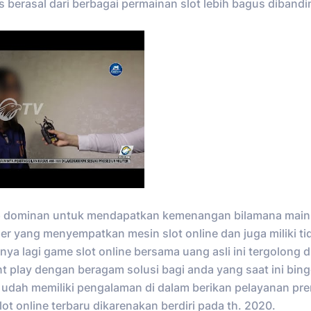
 berasal dari berbagai permainan slot lebih bagus diband
kup dominan untuk mendapatkan kemenangan bilamana main 
ider yang menyempatkan mesin slot online dan juga miliki ti
ya lagi game slot online bersama uang asli ini tergolong d
t play dengan beragam solusi bagi anda yang saat ini bin
ng udah memiliki pengalaman di dalam berikan pelayanan p
lot online terbaru dikarenakan berdiri pada th. 2020.