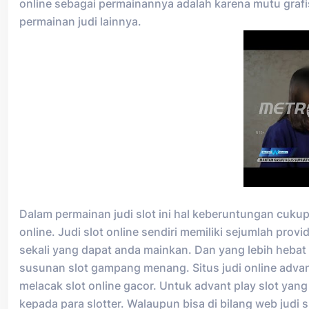
online sebagai permainannya adalah karena mutu grafis
permainan judi lainnya.
Dalam permainan judi slot ini hal keberuntungan cu
online. Judi slot online sendiri memiliki sejumlah prov
sekali yang dapat anda mainkan. Dan yang lebih hebat n
susunan slot gampang menang. Situs judi online advan
melacak slot online gacor. Untuk advant play slot ya
kepada para slotter. Walaupun bisa di bilang web judi s