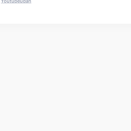
Youtubeudah