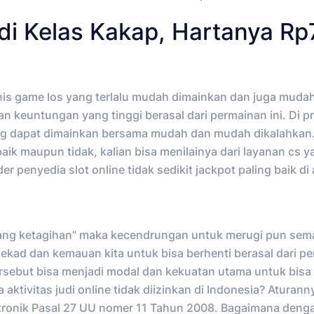
udi Kelas Kakap, Hartanya Rp
nis game los yang terlalu mudah dimainkan dan juga muda
 keuntungan yang tinggi berasal dari permainan ini. Di pro
 dapat dimainkan bersama mudah dan mudah dikalahkan.
aik maupun tidak, kalian bisa menilainya dari layanan cs y
er penyedia slot online tidak sedikit jackpot paling baik di 
nang ketagihan” maka kecendrungan untuk merugi pun sema
an tekad dan kemauan kita untuk bisa berhenti berasal dari p
 tersebut bisa menjadi modal dan kekuatan utama untuk bisa
ktivitas judi online tidak diizinkan di Indonesia? Aturanny
tronik Pasal 27 UU nomer 11 Tahun 2008. Bagaimana deng