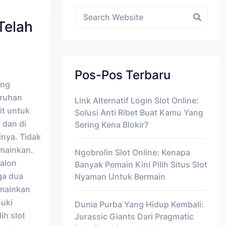
Asides
Telah
Pos-Pos Terbaru
ang
aruhan
Link Alternatif Login Slot Online:
it untuk
Solusi Anti Ribet Buat Kamu Yang
 dan di
Sering Kena Blokir?
inya. Tidak
imainkan.
Ngobrolin Slot Online: Kenapa
Calon
Banyak Pemain Kini Pilih Situs Slot
ga dua
Nyaman Untuk Bermain
imainkan
suki
Dunia Purba Yang Hidup Kembali:
ih slot
Jurassic Giants Dari Pragmatic