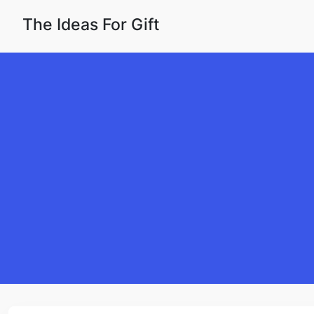
Skip to content
The Ideas For Gift