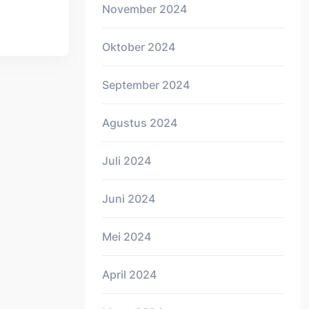
November 2024
Oktober 2024
September 2024
Agustus 2024
Juli 2024
Juni 2024
Mei 2024
April 2024