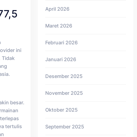
April 2026
77,5
Maret 2026
h
Februari 2026
vider ini
 Tidak
Januari 2026
ang
asia.
Desember 2025
November 2025
kin besar.
Oktober 2025
ermainan
 terlepas
a tertulis
September 2025
an