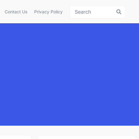
Contact Us
Privacy Policy