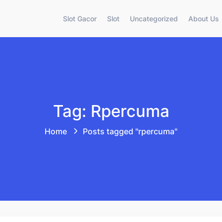
Slot Gacor
Slot
Uncategorized
About Us
Tag: Rpercuma
Home
Posts tagged "rpercuma"