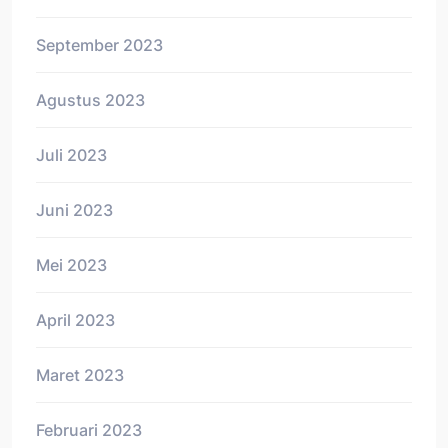
September 2023
Agustus 2023
Juli 2023
Juni 2023
Mei 2023
April 2023
Maret 2023
Februari 2023