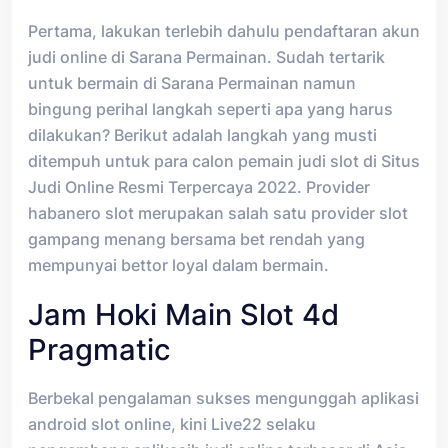
Pertama, lakukan terlebih dahulu pendaftaran akun
judi online di Sarana Permainan. Sudah tertarik
untuk bermain di Sarana Permainan namun
bingung perihal langkah seperti apa yang harus
dilakukan? Berikut adalah langkah yang musti
ditempuh untuk para calon pemain judi slot di Situs
Judi Online Resmi Terpercaya 2022. Provider
habanero slot merupakan salah satu provider slot
gampang menang bersama bet rendah yang
mempunyai bettor loyal dalam bermain.
Jam Hoki Main Slot 4d
Pragmatic
Berbekal pengalaman sukses mengunggah aplikasi
android slot online, kini Live22 selaku