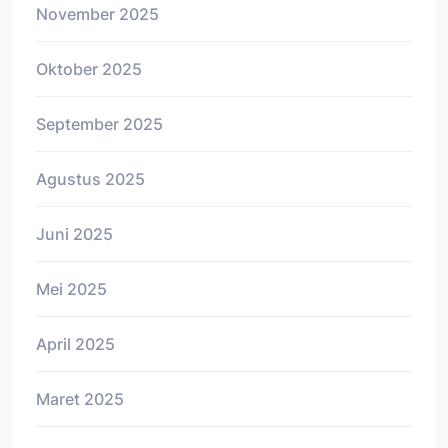
November 2025
Oktober 2025
September 2025
Agustus 2025
Juni 2025
Mei 2025
April 2025
Maret 2025