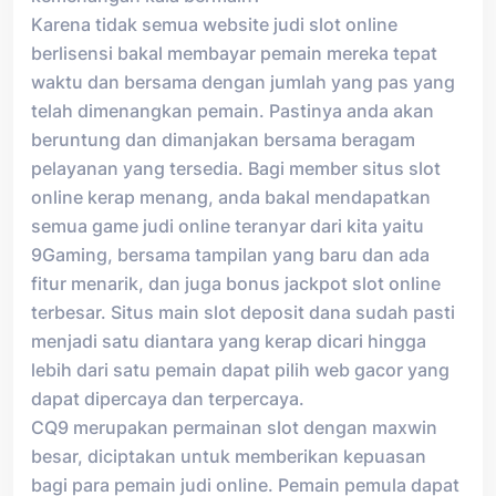
Karena tidak semua website judi slot online
berlisensi bakal membayar pemain mereka tepat
waktu dan bersama dengan jumlah yang pas yang
telah dimenangkan pemain. Pastinya anda akan
beruntung dan dimanjakan bersama beragam
pelayanan yang tersedia. Bagi member situs slot
online kerap menang, anda bakal mendapatkan
semua game judi online teranyar dari kita yaitu
9Gaming, bersama tampilan yang baru dan ada
fitur menarik, dan juga bonus jackpot slot online
terbesar. Situs main slot deposit dana sudah pasti
menjadi satu diantara yang kerap dicari hingga
lebih dari satu pemain dapat pilih web gacor yang
dapat dipercaya dan terpercaya.
CQ9 merupakan permainan slot dengan maxwin
besar, diciptakan untuk memberikan kepuasan
bagi para pemain judi online. Pemain pemula dapat