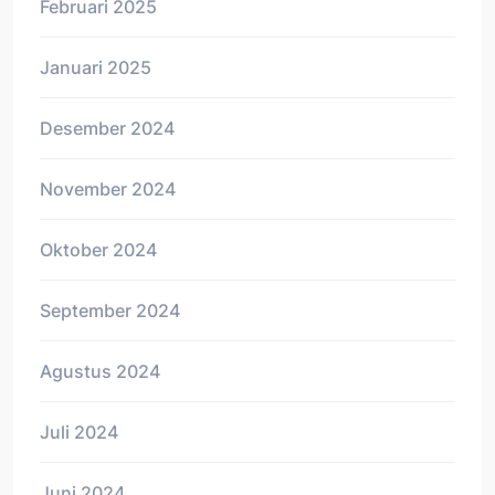
Februari 2025
Januari 2025
Desember 2024
November 2024
Oktober 2024
September 2024
Agustus 2024
Juli 2024
Juni 2024