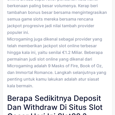
berkenaan paling besar volumenya. Kerap beri
tambahan bonus besar bersama mengintegrasikan
semua game slots mereka bersama rencana
jackpot progresive jadi nilai tambah provider
populer ini.
Microgaming juga dikenal sebagai provider yang
telah memberikan jackpot slot online terbesar
hingga kala ini, yaitu senilai €1.2 Miliar. Beberapa
permainan judi slot online yang dikenal dari
Microgaming adalah 9 Masks of Fire, Book of Oz,
dan Immortal Romance. Langkah selanjutnya yang
penting untuk kamu lakukan adalah atur siasat
kala bermain.
Berapa Sedikitnya Deposit
Dan Withdraw Di Situs Slot