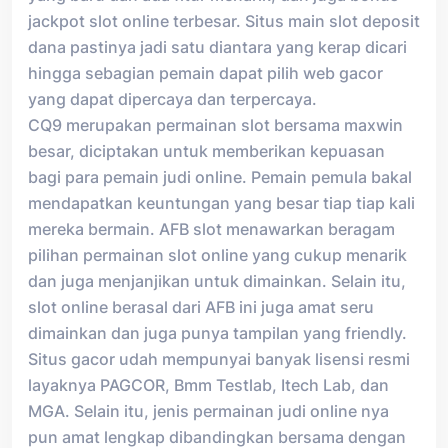
jackpot slot online terbesar. Situs main slot deposit
dana pastinya jadi satu diantara yang kerap dicari
hingga sebagian pemain dapat pilih web gacor
yang dapat dipercaya dan terpercaya.
CQ9 merupakan permainan slot bersama maxwin
besar, diciptakan untuk memberikan kepuasan
bagi para pemain judi online. Pemain pemula bakal
mendapatkan keuntungan yang besar tiap tiap kali
mereka bermain. AFB slot menawarkan beragam
pilihan permainan slot online yang cukup menarik
dan juga menjanjikan untuk dimainkan. Selain itu,
slot online berasal dari AFB ini juga amat seru
dimainkan dan juga punya tampilan yang friendly.
Situs gacor udah mempunyai banyak lisensi resmi
layaknya PAGCOR, Bmm Testlab, Itech Lab, dan
MGA. Selain itu, jenis permainan judi online nya
pun amat lengkap dibandingkan bersama dengan