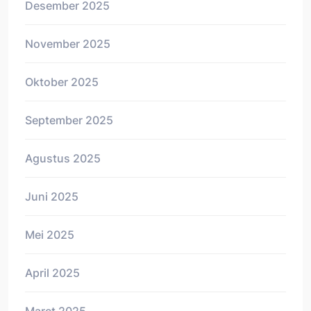
Desember 2025
November 2025
Oktober 2025
September 2025
Agustus 2025
Juni 2025
Mei 2025
April 2025
Maret 2025