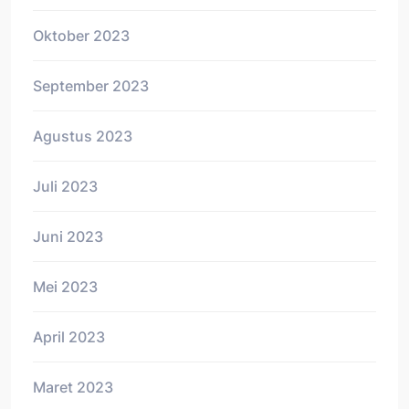
Oktober 2023
September 2023
Agustus 2023
Juli 2023
Juni 2023
Mei 2023
April 2023
Maret 2023