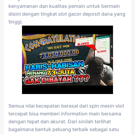
kenyamanan dan kualitas pemain untuk bermain
disini dengan tingkat slot gacor deposit dana yang
tinggi.
Semua nilai kecepatan berasal dari spin mesin slot
tercepat bisa memberi information main bersama
dengan tepat dan akurat. Dari sinilah terlihat
bagaimana bentuk peluang terbaik sebagai satu