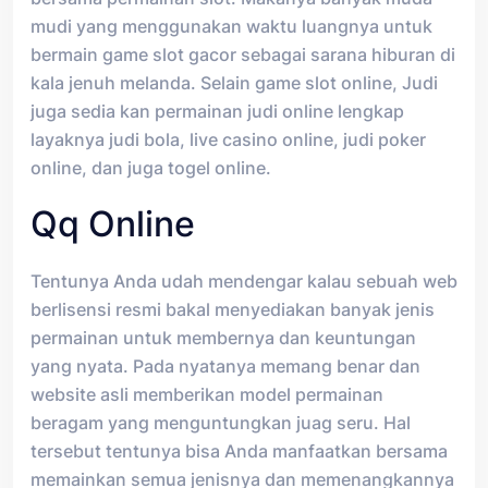
mudi yang menggunakan waktu luangnya untuk
bermain game slot gacor sebagai sarana hiburan di
kala jenuh melanda. Selain game slot online, Judi
juga sedia kan permainan judi online lengkap
layaknya judi bola, live casino online, judi poker
online, dan juga togel online.
Qq Online
Tentunya Anda udah mendengar kalau sebuah web
berlisensi resmi bakal menyediakan banyak jenis
permainan untuk membernya dan keuntungan
yang nyata. Pada nyatanya memang benar dan
website asli memberikan model permainan
beragam yang menguntungkan juag seru. Hal
tersebut tentunya bisa Anda manfaatkan bersama
memainkan semua jenisnya dan memenangkannya