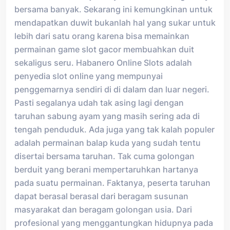
bersama banyak. Sekarang ini kemungkinan untuk
mendapatkan duwit bukanlah hal yang sukar untuk
lebih dari satu orang karena bisa memainkan
permainan game slot gacor membuahkan duit
sekaligus seru. Habanero Online Slots adalah
penyedia slot online yang mempunyai
penggemarnya sendiri di di dalam dan luar negeri.
Pasti segalanya udah tak asing lagi dengan
taruhan sabung ayam yang masih sering ada di
tengah penduduk. Ada juga yang tak kalah populer
adalah permainan balap kuda yang sudah tentu
disertai bersama taruhan. Tak cuma golongan
berduit yang berani mempertaruhkan hartanya
pada suatu permainan. Faktanya, peserta taruhan
dapat berasal berasal dari beragam susunan
masyarakat dan beragam golongan usia. Dari
profesional yang menggantungkan hidupnya pada