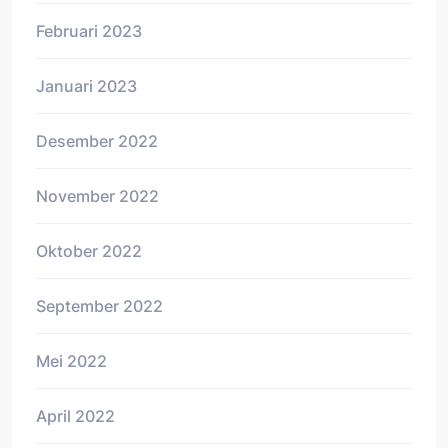
Februari 2023
Januari 2023
Desember 2022
November 2022
Oktober 2022
September 2022
Mei 2022
April 2022