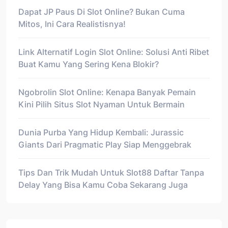
Dapat JP Paus Di Slot Online? Bukan Cuma
Mitos, Ini Cara Realistisnya!
Link Alternatif Login Slot Online: Solusi Anti Ribet
Buat Kamu Yang Sering Kena Blokir?
Ngobrolin Slot Online: Kenapa Banyak Pemain
Kini Pilih Situs Slot Nyaman Untuk Bermain
Dunia Purba Yang Hidup Kembali: Jurassic
Giants Dari Pragmatic Play Siap Menggebrak
Tips Dan Trik Mudah Untuk Slot88 Daftar Tanpa
Delay Yang Bisa Kamu Coba Sekarang Juga