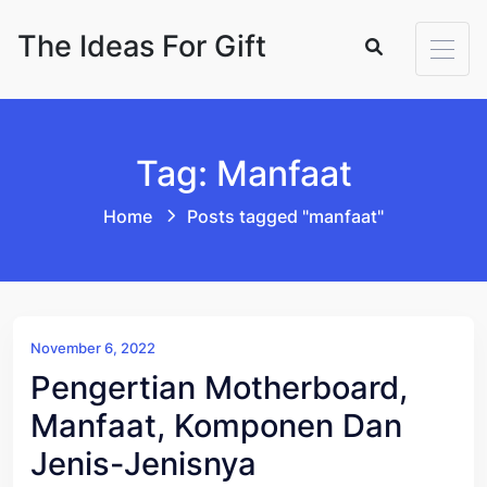
Skip to content
The Ideas For Gift
Tag: Manfaat
Home
Posts tagged "manfaat"
November 6, 2022
Pengertian Motherboard,
Manfaat, Komponen Dan
Jenis-Jenisnya