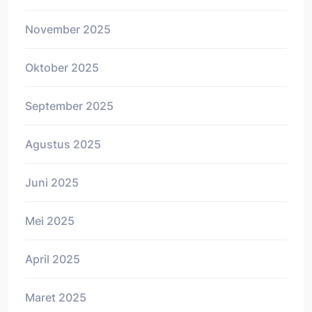
November 2025
Oktober 2025
September 2025
Agustus 2025
Juni 2025
Mei 2025
April 2025
Maret 2025