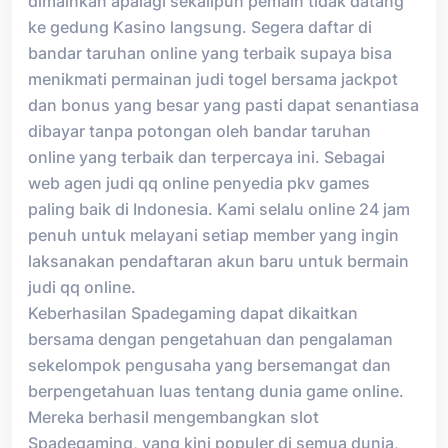
dimainkan apalagi sekalipun pemain tidak datang
ke gedung Kasino langsung. Segera daftar di
bandar taruhan online yang terbaik supaya bisa
menikmati permainan judi togel bersama jackpot
dan bonus yang besar yang pasti dapat senantiasa
dibayar tanpa potongan oleh bandar taruhan
online yang terbaik dan terpercaya ini. Sebagai
web agen judi qq online penyedia pkv games
paling baik di Indonesia. Kami selalu online 24 jam
penuh untuk melayani setiap member yang ingin
laksanakan pendaftaran akun baru untuk bermain
judi qq online.
Keberhasilan Spadegaming dapat dikaitkan
bersama dengan pengetahuan dan pengalaman
sekelompok pengusaha yang bersemangat dan
berpengetahuan luas tentang dunia game online.
Mereka berhasil mengembangkan slot
Spadegaming, yang kini populer di semua dunia,