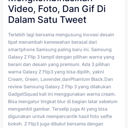
Video, Foto, Dan Gif Di
Dalam Satu Tweet
Terlebih lagi bersama mengusung inovasi desain
lipat menambah kemewahan berasal dari
smartphone Samsung paling baru ini. Samsung
Galaxy Z Flip 3 tampil dengan pilihan warna yang
berani dan desain yang premium. Ada 3 pilihan
warna Galaxy Z Flip3 yang bisa dipilih, yakni
Cream, Green, Lavender,danPhantom Black.Dan
review Samsung Galaxy Z Flip 3 yang dilakukan
GadgetSquad kali ini menggunakan warna cream.
Bisa mengatur tingkat blur di bagian latar sebelum
mengambil gambar. Terselip juga AI yang bisa
digunakan untuk mempercantik hasil foto selfie
bokeh. Z Flip3 juga dibalut bersama dengan