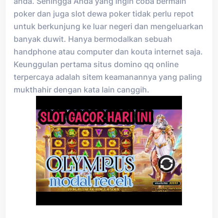
anda. Sehingga Anda yang ingin coba bermain
poker dan juga slot dewa poker tidak perlu repot
untuk berkunjung ke luar negeri dan mengeluarkan
banyak duwit. Hanya bermodalkan sebuah
handphone atau computer dan kouta internet saja.
Keunggulan pertama situs domino qq online
terpercaya adalah sitem keamanannya yang paling
mukthahir dengan kata lain canggih.