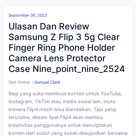
September 30, 2022
Ulasan Dan Review
Samsung Z Flip 3 5g Clear
Finger Ring Phone Holder
Camera Lens Protector
Case Nine_point_nine_2524
Slot Online
Samuel Clark
Bagi yang suka membuat konten untuk YouTube,
Instagram, TikTok atau media sosial lain, mutu
kamera Flip4 masih bisa diandalkan. Tapi yang
terutama, desain lipat Flip4 akan memicu
kreativitas penggunanya untuk menciptakan
konten dari sudut yang susah diwujudkan bersama