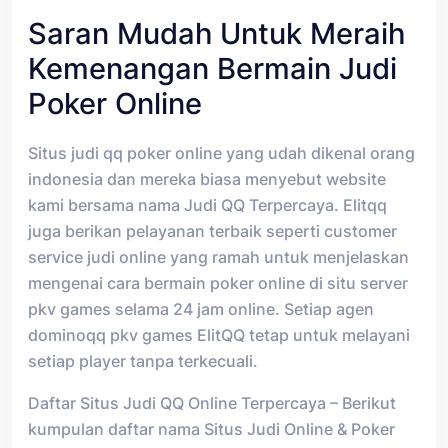
Saran Mudah Untuk Meraih
Kemenangan Bermain Judi
Poker Online
Situs judi qq poker online yang udah dikenal orang
indonesia dan mereka biasa menyebut website
kami bersama nama Judi QQ Terpercaya. Elitqq
juga berikan pelayanan terbaik seperti customer
service judi online yang ramah untuk menjelaskan
mengenai cara bermain poker online di situ server
pkv games selama 24 jam online. Setiap agen
dominoqq pkv games ElitQQ tetap untuk melayani
setiap player tanpa terkecuali.
Daftar Situs Judi QQ Online Terpercaya – Berikut
kumpulan daftar nama Situs Judi Online & Poker