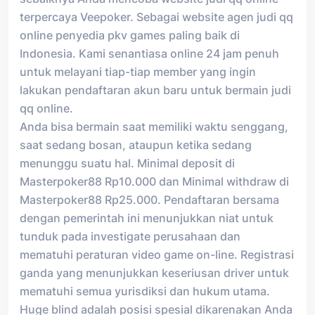
terpercaya Veepoker. Sebagai website agen judi qq
online penyedia pkv games paling baik di
Indonesia. Kami senantiasa online 24 jam penuh
untuk melayani tiap-tiap member yang ingin
lakukan pendaftaran akun baru untuk bermain judi
qq online.
Anda bisa bermain saat memiliki waktu senggang,
saat sedang bosan, ataupun ketika sedang
menunggu suatu hal. Minimal deposit di
Masterpoker88 Rp10.000 dan Minimal withdraw di
Masterpoker88 Rp25.000. Pendaftaran bersama
dengan pemerintah ini menunjukkan niat untuk
tunduk pada investigate perusahaan dan
mematuhi peraturan video game on-line. Registrasi
ganda yang menunjukkan keseriusan driver untuk
mematuhi semua yurisdiksi dan hukum utama.
Huge blind adalah posisi spesial dikarenakan Anda