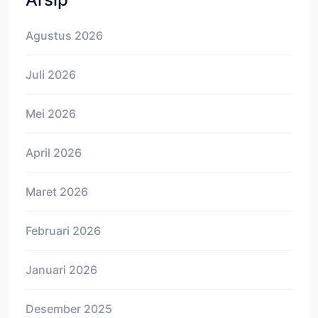
Agustus 2026
Juli 2026
Mei 2026
April 2026
Maret 2026
Februari 2026
Januari 2026
Desember 2025