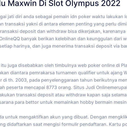
lu Maxwin Di Slot Olympus 2022
i jati diri anda sebagai pemain idn poker waktu lakukan l
ransaksi yakni di antara elemen penting yang perlu dimil
ransaksi deposit dan withdraw bisa dikerjakan, karenanya
 OnlineQQ banyak berikan kelebihan dan keunggulan dari w
etiap harinya, dan juga menerima transaksi deposit via ban
tu juga disebabkan oleh timbulnya web poker online di Pla
pakan diantara pemrakarsa turnamen qualifier untuk ajang W
ar di th. 2003, pada penyelenggaraan tahun berikutnya me
ah peserta mencapai 8773 orang. Situs Judi Onlinemerupa
akukan transaksi deposit atau withdraw kapan saja selam
n sarana para bettor untuk memainkan hobby bermain mesin 
a untuk mengaktifkan akun yang dibuat. Dengan mengklik
ang didaftarkan saat mengisi formulir pendaftaran. Kartu p