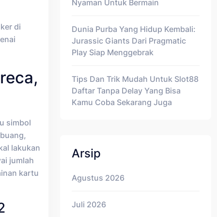
Nyaman Untuk Bermain
ker di
Dunia Purba Yang Hidup Kembali:
genai
Jurassic Giants Dari Pragmatic
Play Siap Menggebrak
reca,
Tips Dan Trik Mudah Untuk Slot88
Daftar Tanpa Delay Yang Bisa
Kamu Coba Sekarang Juga
u simbol
i buang,
kal lakukan
Arsip
ai jumlah
ainan kartu
Agustus 2026
Juli 2026
2