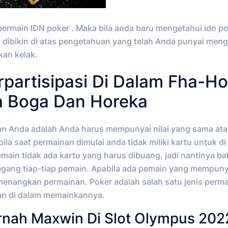
bermain IDN poker . Maka bila anda baru mengetahui idn po
Itu dibikin di atas pengetahuan yang telah Anda punyai men
an kelak.
partisipasi Di Dalam Fha-Ho
a Boga Dan Horeka
an Anda adalah Anda harus mempunyai nilai yang sama ata
ila saat permainan dimulai anda tidak miliki kartu untuk d
ain tidak ada kartu yang harus dibuang, jadi nantinya ba
ipegang tiap-tiap pemain. Apabila ada pemain yang mempuny
emenangkan permainan. Poker adalah salah satu jenis perm
an di dalam memainkannya.
rnah Maxwin Di Slot Olympus 202