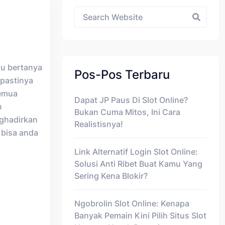
Asides
au bertanya
Pos-Pos Terbaru
 pastinya
Semua
Dapat JP Paus Di Slot Online?
n
Bukan Cuma Mitos, Ini Cara
nghadirkan
Realistisnya!
 bisa anda
Link Alternatif Login Slot Online:
Solusi Anti Ribet Buat Kamu Yang
Sering Kena Blokir?
Ngobrolin Slot Online: Kenapa
Banyak Pemain Kini Pilih Situs Slot