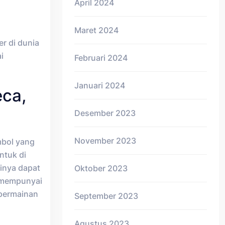
April 2024
Maret 2024
r di dunia
i
Februari 2024
Januari 2024
eca,
Desember 2023
November 2023
mbol yang
ntuk di
inya dapat
Oktober 2023
g mempunyai
 permainan
September 2023
Agustus 2023