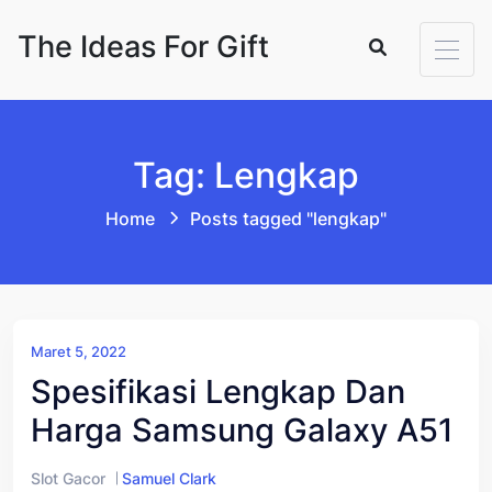
Skip to content
The Ideas For Gift
Tag: Lengkap
Home
Posts tagged "lengkap"
Maret 5, 2022
Spesifikasi Lengkap Dan
Harga Samsung Galaxy A51
Slot Gacor
Samuel Clark