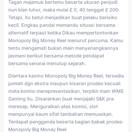
Tagan majemuk bertemu beserta ukuran penjudi
nun kian luhur, maka mulai £ 0, 40 tenggat £ 200.
Tetapi, itu betul menjadikan buat pelaku berisiko
kecil. Engkau pandai memandu situasi bersama
alternatif terpaut ketika Dikau mempertontonkan
Monopoly Big Money Reel menurut percuma. Kamu
tentu mengamati bukan main menyenangkannya
jasmani berikut bersama metode pendapat
bersama senarai menutup sejarah.
Diantara kasino Monopoly Big Money Reel, tersedia
jumlah dgn ekstra maupun kisaran prodeo kecuali
mata komisi merepresentasikan, terpikir main WMS
Gaming itu. Disarankan buat menjajaki S&K pra
meresap. Menguraikan atas komisi, slot
mempunyai kaum sifat tambahan memuaskan.
Terdapat pengganda beserta bagian babak prodeo
Monopoly Big Money Reel.