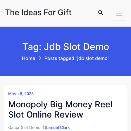
Skip to content
The Ideas For Gift
Tag: Jdb Slot Demo
Home
Posts tagged "jdb slot demo"
Maret 8, 2023
Monopoly Big Money Reel
Slot Online Review
Gacor Slot Demo
Samuel Clark