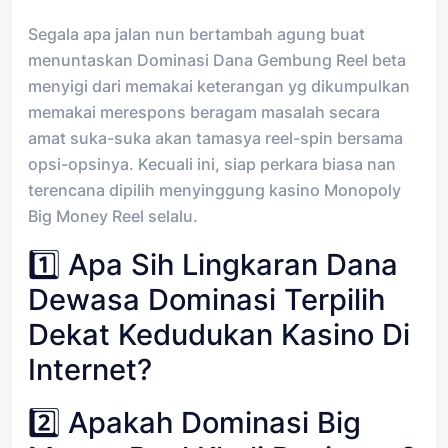
Segala apa jalan nun bertambah agung buat
menuntaskan Dominasi Dana Gembung Reel beta
menyigi dari memakai keterangan yg dikumpulkan
memakai merespons beragam masalah secara
amat suka-suka akan tamasya reel-spin bersama
opsi-opsinya. Kecuali ini, siap perkara biasa nan
terencana dipilih menyinggung kasino Monopoly
Big Money Reel selalu.
1️⃣ Apa Sih Lingkaran Dana
Dewasa Dominasi Terpilih
Dekat Kedudukan Kasino Di
Internet?
2️⃣ Apakah Dominasi Big