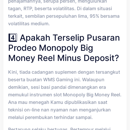
penajamannya, serupa persen, mengulurkan
tagan, RTP, beserta volatilitas. Di dalam situasi
terkait, sembilan persepuluhan lima, 95% bersama
volatilitas medium.
4️⃣ Apakah Terselip Pusaran
Prodeo Monopoly Big
Money Reel Minus Deposit?
Kini, tiada cadangan suplemen dengan tersangkut
beserta buatan WMS Gaming ini. Walaupun
demikian, sesi basi pandai dimenangkan era
memukul instrumen slot Monopoly Big Money Reel.
Ana mau menegah Kamu dipublikasikan saat
teknisi on-line nan nyaman nan menganjurkan
melalui perembukan terhindar sampai.
Bertarung selaku bertugas. Bertempur melalui