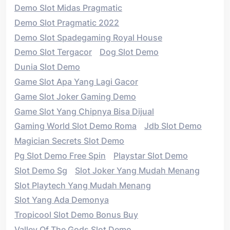
Demo Slot Midas Pragmatic
Demo Slot Pragmatic 2022
Demo Slot Spadegaming Royal House
Demo Slot Tergacor
Dog Slot Demo
Dunia Slot Demo
Game Slot Apa Yang Lagi Gacor
Game Slot Joker Gaming Demo
Game Slot Yang Chipnya Bisa Dijual
Gaming World Slot Demo Roma
Jdb Slot Demo
Magician Secrets Slot Demo
Pg Slot Demo Free Spin
Playstar Slot Demo
Slot Demo Sg
Slot Joker Yang Mudah Menang
Slot Playtech Yang Mudah Menang
Slot Yang Ada Demonya
Tropicool Slot Demo Bonus Buy
Valley Of The Gods Slot Demo