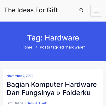
Skip to content
The Ideas For Gift
Tag: Hardware
Home
Posts tagged "hardware"
November 7, 2022
Bagian Komputer Hardware
Dan Fungsinya » Folderku
Slot Online
Samuel Clark