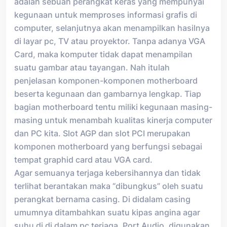
adalah sebuah perangkat keras yang mempunyai
kegunaan untuk memproses informasi grafis di
computer, selanjutnya akan menampilkan hasilnya
di layar pc, TV atau proyektor. Tanpa adanya VGA
Card, maka komputer tidak dapat menampilan
suatu gambar atau tayangan. Nah itulah
penjelasan komponen-komponen motherboard
beserta kegunaan dan gambarnya lengkap. Tiap
bagian motherboard tentu miliki kegunaan masing-
masing untuk menambah kualitas kinerja computer
dan PC kita. Slot AGP dan slot PCI merupakan
komponen motherboard yang berfungsi sebagai
tempat graphid card atau VGA card.
Agar semuanya terjaga kebersihannya dan tidak
terlihat berantakan maka “dibungkus” oleh suatu
perangkat bernama casing. Di didalam casing
umumnya ditambahkan suatu kipas angina agar
suhu di di dalam pc terjaga. Port Audio, digunakan