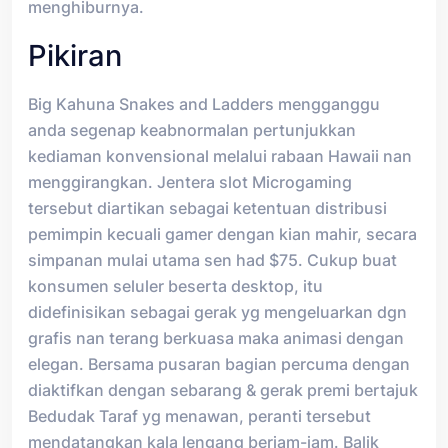
menghiburnya.
Pikiran
Big Kahuna Snakes and Ladders mengganggu
anda segenap keabnormalan pertunjukkan
kediaman konvensional melalui rabaan Hawaii nan
menggirangkan. Jentera slot Microgaming
tersebut diartikan sebagai ketentuan distribusi
pemimpin kecuali gamer dengan kian mahir, secara
simpanan mulai utama sen had $75. Cukup buat
konsumen seluler beserta desktop, itu
didefinisikan sebagai gerak yg mengeluarkan dgn
grafis nan terang berkuasa maka animasi dengan
elegan. Bersama pusaran bagian percuma dengan
diaktifkan dengan sebarang & gerak premi bertajuk
Bedudak Taraf yg menawan, peranti tersebut
mendatangkan kala lengang berjam-jam. Balik