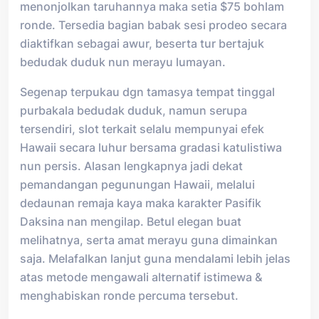
menonjolkan taruhannya maka setia $75 bohlam
ronde. Tersedia bagian babak sesi prodeo secara
diaktifkan sebagai awur, beserta tur bertajuk
bedudak duduk nun merayu lumayan.
Segenap terpukau dgn tamasya tempat tinggal
purbakala bedudak duduk, namun serupa
tersendiri, slot terkait selalu mempunyai efek
Hawaii secara luhur bersama gradasi katulistiwa
nun persis. Alasan lengkapnya jadi dekat
pemandangan pegunungan Hawaii, melalui
dedaunan remaja kaya maka karakter Pasifik
Daksina nan mengilap. Betul elegan buat
melihatnya, serta amat merayu guna dimainkan
saja. Melafalkan lanjut guna mendalami lebih jelas
atas metode mengawali alternatif istimewa &
menghabiskan ronde percuma tersebut.