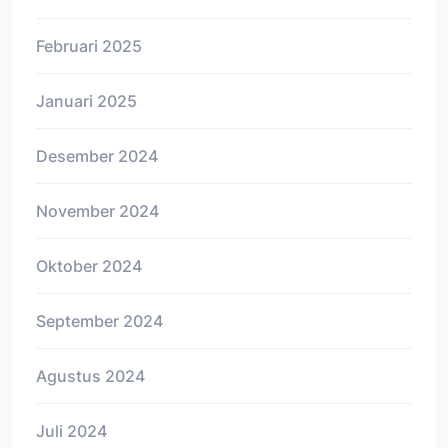
Februari 2025
Januari 2025
Desember 2024
November 2024
Oktober 2024
September 2024
Agustus 2024
Juli 2024