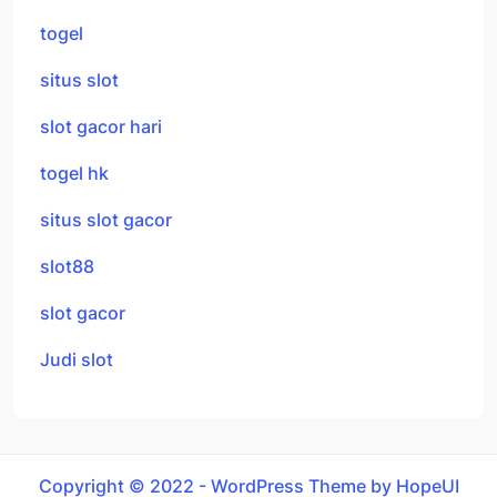
togel
situs slot
slot gacor hari
togel hk
situs slot gacor
slot88
slot gacor
Judi slot
Copyright © 2022 - WordPress Theme by HopeUI