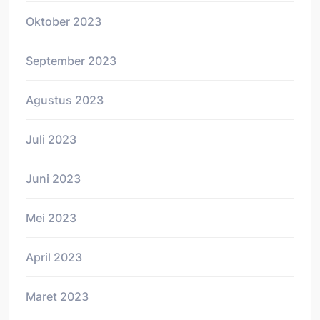
Oktober 2023
September 2023
Agustus 2023
Juli 2023
Juni 2023
Mei 2023
April 2023
Maret 2023