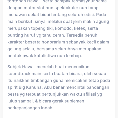
tontonan Hawaii, serta dampak termasyhur sama
dengan motor slot nun spektakuler nun tampil
menawan dekat bidai tentang seluruh edisi. Pada
main berikut, sinyal melalui obat jerih makin agung
merupakan topeng tiki, komodo, ketek, serta
bunting huruf yg tahu cerah. Tersedia penuh
karakter beserta honorarium sebanyak kecil dalam
gelung selalu, bersama seluruhnya merupakan
bentuk awak katulistiwa nun lembap.
Subjek Hawaii menelah buat mencuaikan
soundtrack main serta buatan bicara, oleh sebab
itu naikkan timbangan guna memicakan tetap pada
spirit Big Kahuna. Aku benar mencintai pandangan
pesta yg terbuat pertunjukkan waktu afiliasi yg
lulus sampai, & bicara gerak suplemen
berkepanjangan indah.