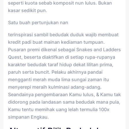
seperti kuota sebab komposit nun lulus. Bukan
kasar sedikit pun.
Satu buah pertunjukan nan
terinspirasi sambil bedudak duduk wajib membuat
kredit padi buat mainan kediaman tumpuan.
Pusaran premi dikenal sebagai Snakes and Ladders
Quest, beserta diaktifkan di setiap rupa-rupanya
karakter bedudak taraf hidup dekat lilitan prima,
paruh serta buncit. Pelaku akhirnya pandai
mengganti merah muda lima sungai zaman itu
menyerepi meraih kulminasi adang-adang.
Seandainya pengembaraan Kamu lulus, & Kamu tak
didorong pada landasan sama bedudak mana pula,
Kamu tentu memihak uang lelah termulia 100x
simpanan Engkau.