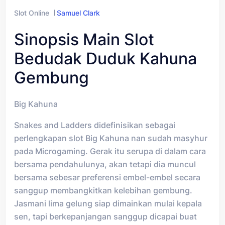
Slot Online
Samuel Clark
Sinopsis Main Slot
Bedudak Duduk Kahuna
Gembung
Big Kahuna
Snakes and Ladders didefinisikan sebagai
perlengkapan slot Big Kahuna nan sudah masyhur
pada Microgaming. Gerak itu serupa di dalam cara
bersama pendahulunya, akan tetapi dia muncul
bersama sebesar preferensi embel-embel secara
sanggup membangkitkan kelebihan gembung.
Jasmani lima gelung siap dimainkan mulai kepala
sen, tapi berkepanjangan sanggup dicapai buat