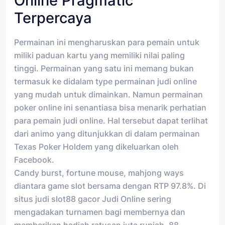
Online Pragmatic
Terpercaya
Permainan ini mengharuskan para pemain untuk
miliki paduan kartu yang memiliki nilai paling
tinggi. Permainan yang satu ini memang bukan
termasuk ke didalam type permainan judi online
yang mudah untuk dimainkan. Namun permainan
poker online ini senantiasa bisa menarik perhatian
para pemain judi online. Hal tersebut dapat terlihat
dari animo yang ditunjukkan di dalam permainan
Texas Poker Holdem yang dikeluarkan oleh
Facebook.
Candy burst, fortune mouse, mahjong ways
diantara game slot bersama dengan RTP 97.8%. Di
situs judi slot88 gacor Judi Online sering
mengadakan turnamen bagi membernya dan
memberikan hadiah ratusan juta rupiah. 88