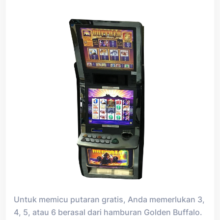
Untuk memicu putaran gratis, Anda memerlukan 3,
4, 5, atau 6 berasal dari hamburan Golden Buffalo.