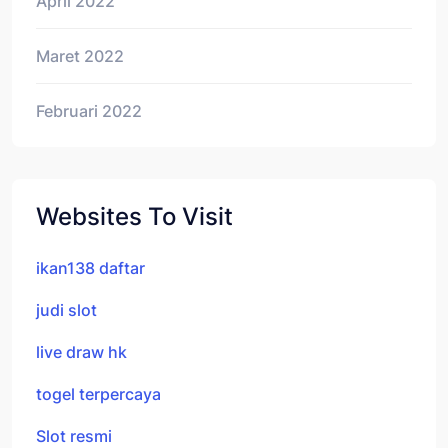
April 2022
Maret 2022
Februari 2022
Websites To Visit
ikan138 daftar
judi slot
live draw hk
togel terpercaya
Slot resmi