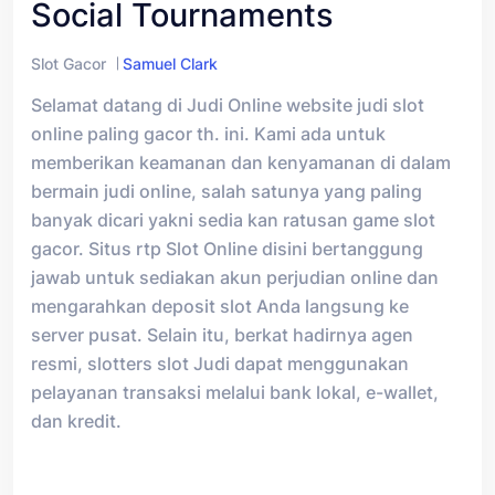
Social Tournaments
Slot Gacor
Samuel Clark
Selamat datang di Judi Online website judi slot
online paling gacor th. ini. Kami ada untuk
memberikan keamanan dan kenyamanan di dalam
bermain judi online, salah satunya yang paling
banyak dicari yakni sedia kan ratusan game slot
gacor. Situs rtp Slot Online disini bertanggung
jawab untuk sediakan akun perjudian online dan
mengarahkan deposit slot Anda langsung ke
server pusat. Selain itu, berkat hadirnya agen
resmi, slotters slot Judi dapat menggunakan
pelayanan transaksi melalui bank lokal, e-wallet,
dan kredit.