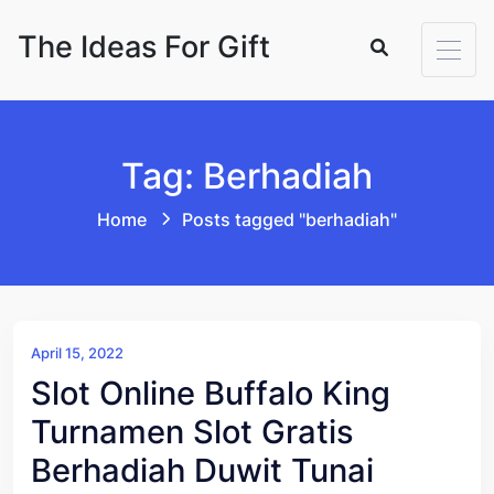
Skip to content
The Ideas For Gift
Tag: Berhadiah
Home
Posts tagged "berhadiah"
April 15, 2022
Slot Online Buffalo King
Turnamen Slot Gratis
Berhadiah Duwit Tunai