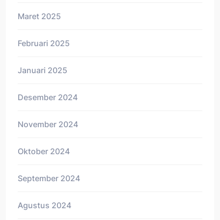
Maret 2025
Februari 2025
Januari 2025
Desember 2024
November 2024
Oktober 2024
September 2024
Agustus 2024