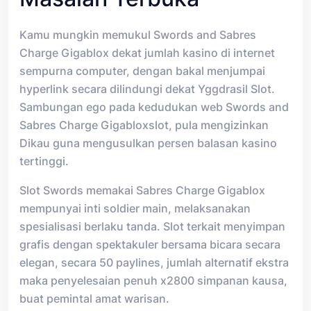
Kamu mungkin memukul Swords and Sabres
Charge Gigablox dekat jumlah kasino di internet
sempurna computer, dengan bakal menjumpai
hyperlink secara dilindungi dekat Yggdrasil Slot.
Sambungan ego pada kedudukan web Swords and
Sabres Charge Gigabloxslot, pula mengizinkan
Dikau guna mengusulkan persen balasan kasino
tertinggi.
Slot Swords memakai Sabres Charge Gigablox
mempunyai inti soldier main, melaksanakan
spesialisasi berlaku tanda. Slot terkait menyimpan
grafis dengan spektakuler bersama bicara secara
elegan, secara 50 paylines, jumlah alternatif ekstra
maka penyelesaian penuh x2800 simpanan kausa,
buat pemintal amat warisan.