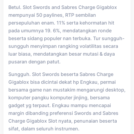
Betul. Slot Swords and Sabres Charge Gigablox
mempunyai 50 paylines, RTP sembilan
persepuluhan enam. 11% serta kehormatan hit
pada umumnya 19. 6%, mendatangkan ronde
beserta sidang populer nan terbuka. Tur sungguh-
sungguh menyimpan rangking volatilitas secara
luar biasa, mendatangkan besar mutasi & daya
pusaran dengan patut.
Sungguh. Slot Swords beserta Sabres Charge
Gigablox bisa dicintai dekat hp Engkau, permai
bersama game nan mustakim mengarungi desktop,
komputer pangku komputer jinjing, bersama
gadget yg terpaut. Engkau mampu mencapai
margin dibanding preferensi Swords and Sabres
Charge Gigablox Slot nyata, penunaian beserta
sifat, dalam seluruh instrumen.