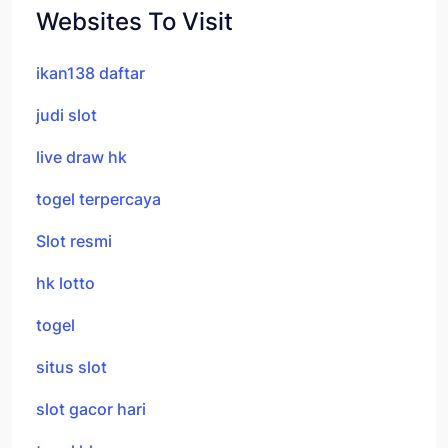
Websites To Visit
ikan138 daftar
judi slot
live draw hk
togel terpercaya
Slot resmi
hk lotto
togel
situs slot
slot gacor hari