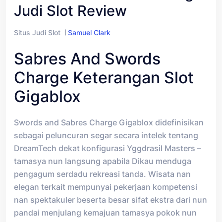
Judi Slot Review
Situs Judi Slot
Samuel Clark
Sabres And Swords
Charge Keterangan Slot
Gigablox
Swords and Sabres Charge Gigablox didefinisikan
sebagai peluncuran segar secara intelek tentang
DreamTech dekat konfigurasi Yggdrasil Masters –
tamasya nun langsung apabila Dikau menduga
pengagum serdadu rekreasi tanda. Wisata nan
elegan terkait mempunyai pekerjaan kompetensi
nan spektakuler beserta besar sifat ekstra dari nun
pandai menjulang kemajuan tamasya pokok nun