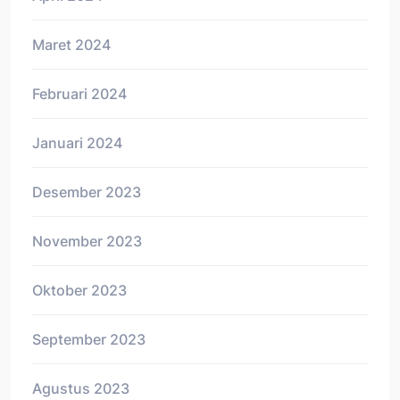
Maret 2024
Februari 2024
Januari 2024
Desember 2023
November 2023
Oktober 2023
September 2023
Agustus 2023