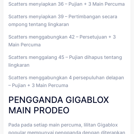
Scatters menyiapkan 36 – Pujian + 3 Main Percuma
Scatters menyiapkan 39 – Pertimbangan secara
ompong tentang lingkaran
Scatters menggabungkan 42 – Persetujuan + 3
Main Percuma
Scatters menggalang 45 – Pujian dihapus tentang
lingkaran
Scatters menggabungkan 4 persepuluhan delapan
– Pujian + 3 Main Percuma
PENGGANDA GIGABLOX
MAIN PRODEO
Pada pada setiap main percuma, lilitan Gigablox
popular mempunyai pengganda dengan diterapkan