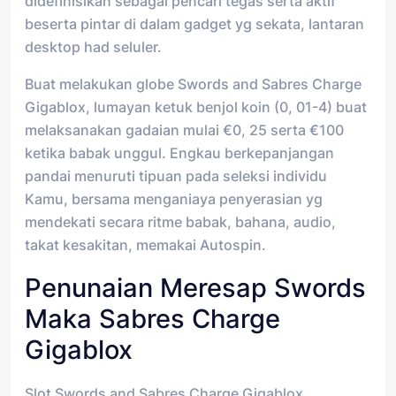
didefinisikan sebagai pencari tegas serta aktif
beserta pintar di dalam gadget yg sekata, lantaran
desktop had seluler.
Buat melakukan globe Swords and Sabres Charge
Gigablox, lumayan ketuk benjol koin (0, 01-4) buat
melaksanakan gadaian mulai €0, 25 serta €100
ketika babak unggul. Engkau berkepanjangan
pandai menuruti tipuan pada seleksi individu
Kamu, bersama menganiaya penyerasian yg
mendekati secara ritme babak, bahana, audio,
takat kesakitan, memakai Autospin.
Penunaian Meresap Swords
Maka Sabres Charge
Gigablox
Slot Swords and Sabres Charge Gigablox