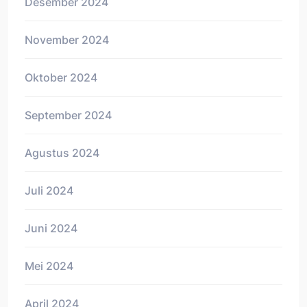
Desember 2024
November 2024
Oktober 2024
September 2024
Agustus 2024
Juli 2024
Juni 2024
Mei 2024
April 2024