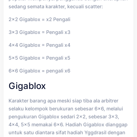
sedang semata karakter, kecuali scatter:
2×2 Gigablox = x2 Pengali
3×3 Gigablox = Pengali x3
4×4 Gigablox = Pengali x4
5×5 Gigablox = Pengali x5
6×6 Gigablox = pengali x6
Gigablox
Karakter barang apa meski siap tiba ala arbitrer
selaku kelompok berukuran sebesar 6×6, melalui
pengukuran Gigablox sedari 2×2, sebesar 3×3,
4×4, 5×5 memakai 6×6. Hadiah Gigablox dianggap
untuk satu diantara sifat hadiah Yggdrasil dengan