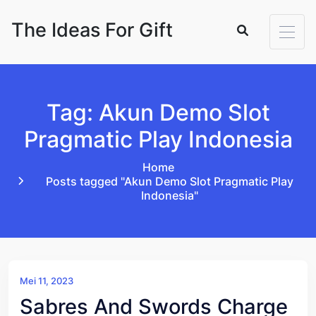
Skip to content
The Ideas For Gift
Tag: Akun Demo Slot
Pragmatic Play Indonesia
Home
Posts tagged "Akun Demo Slot Pragmatic Play
Indonesia"
Mei 11, 2023
Sabres And Swords Charge