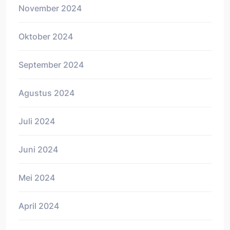
November 2024
Oktober 2024
September 2024
Agustus 2024
Juli 2024
Juni 2024
Mei 2024
April 2024