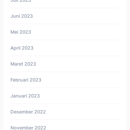
Juli 2023
Juni 2023
Mei 2023
April 2023
Maret 2023
Februari 2023
Januari 2023
Desember 2022
November 2022