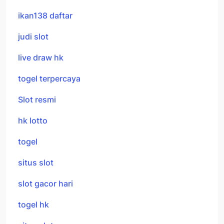
ikan138 daftar
judi slot
live draw hk
togel terpercaya
Slot resmi
hk lotto
togel
situs slot
slot gacor hari
togel hk