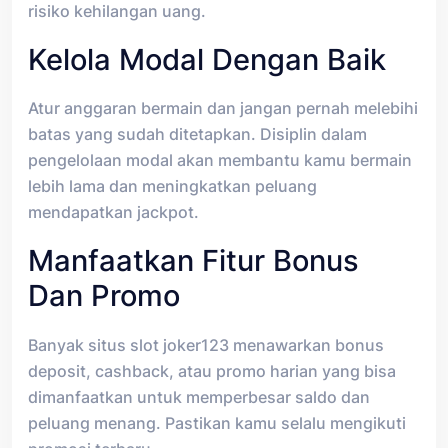
risiko kehilangan uang.
Kelola Modal Dengan Baik
Atur anggaran bermain dan jangan pernah melebihi
batas yang sudah ditetapkan. Disiplin dalam
pengelolaan modal akan membantu kamu bermain
lebih lama dan meningkatkan peluang
mendapatkan jackpot.
Manfaatkan Fitur Bonus
Dan Promo
Banyak situs slot joker123 menawarkan bonus
deposit, cashback, atau promo harian yang bisa
dimanfaatkan untuk memperbesar saldo dan
peluang menang. Pastikan kamu selalu mengikuti