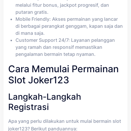
melalui fitur bonus, jackpot progresif, dan
putaran gratis.
Mobile Friendly: Akses permainan yang lancar
di berbagai perangkat genggam, kapan saja dan
di mana saja.
Customer Support 24/7: Layanan pelanggan
yang ramah dan responsif memastikan
pengalaman bermain tetap nyaman.
Cara Memulai Permainan
Slot Joker123
Langkah-Langkah
Registrasi
Apa yang perlu dilakukan untuk mulai bermain slot
joker123? Berikut panduannya: