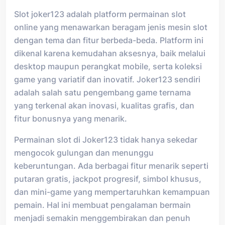
Slot joker123 adalah platform permainan slot
online yang menawarkan beragam jenis mesin slot
dengan tema dan fitur berbeda-beda. Platform ini
dikenal karena kemudahan aksesnya, baik melalui
desktop maupun perangkat mobile, serta koleksi
game yang variatif dan inovatif. Joker123 sendiri
adalah salah satu pengembang game ternama
yang terkenal akan inovasi, kualitas grafis, dan
fitur bonusnya yang menarik.
Permainan slot di Joker123 tidak hanya sekedar
mengocok gulungan dan menunggu
keberuntungan. Ada berbagai fitur menarik seperti
putaran gratis, jackpot progresif, simbol khusus,
dan mini-game yang mempertaruhkan kemampuan
pemain. Hal ini membuat pengalaman bermain
menjadi semakin menggembirakan dan penuh