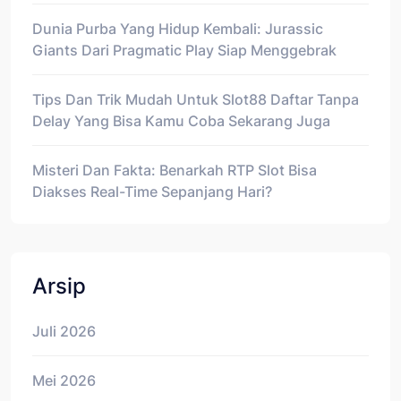
Dunia Purba Yang Hidup Kembali: Jurassic
Giants Dari Pragmatic Play Siap Menggebrak
Tips Dan Trik Mudah Untuk Slot88 Daftar Tanpa
Delay Yang Bisa Kamu Coba Sekarang Juga
Misteri Dan Fakta: Benarkah RTP Slot Bisa
Diakses Real-Time Sepanjang Hari?
Arsip
Juli 2026
Mei 2026