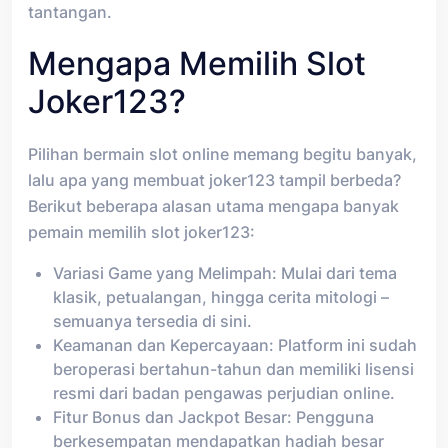
tantangan.
Mengapa Memilih Slot
Joker123?
Pilihan bermain slot online memang begitu banyak,
lalu apa yang membuat joker123 tampil berbeda?
Berikut beberapa alasan utama mengapa banyak
pemain memilih slot joker123:
Variasi Game yang Melimpah: Mulai dari tema
klasik, petualangan, hingga cerita mitologi –
semuanya tersedia di sini.
Keamanan dan Kepercayaan: Platform ini sudah
beroperasi bertahun-tahun dan memiliki lisensi
resmi dari badan pengawas perjudian online.
Fitur Bonus dan Jackpot Besar: Pengguna
berkesempatan mendapatkan hadiah besar