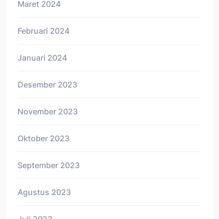
Maret 2024
Februari 2024
Januari 2024
Desember 2023
November 2023
Oktober 2023
September 2023
Agustus 2023