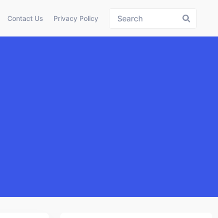
Contact Us
Privacy Policy