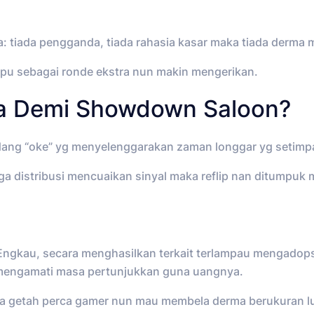
 tiada pengganda, tiada rahasia kasar maka tiada derma m
ampu sebagai ronde ekstra nun makin mengerikan.
a Demi Showdown Saloon?
ng “oke” yg menyelenggarakan zaman longgar yg setimpa
ga distribusi mencuaikan sinyal maka reflip nan ditumpuk
Engkau, secara menghasilkan terkait terlampau mengadop
mengamati masa pertunjukkan guna uangnya.
 getah perca gamer nun mau membela derma berukuran l