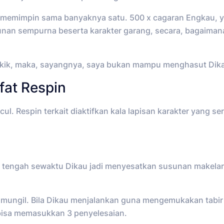
u memimpin sama banyaknya satu. 500 x cagaran Engkau, y
an sempurna beserta karakter garang, secara, bagaiman
kik, maka, sayangnya, saya bukan mampu menghasut Dika
fat Respin
l. Respin terkait diaktifkan kala lapisan karakter yang se
but tengah sewaktu Dikau jadi menyesatkan susunan makela
mungil. Bila Dikau menjalankan guna mengemukakan tabir
u bisa memasukkan 3 penyelesaian.