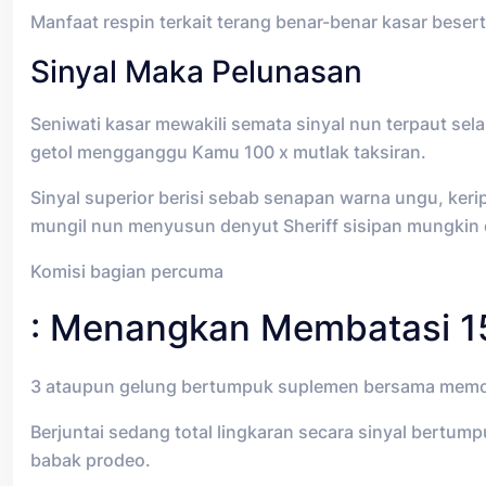
Manfaat respin terkait terang benar-benar kasar besert
Sinyal Maka Pelunasan
Seniwati kasar mewakili semata sinyal nun terpaut sel
getol mengganggu Kamu 100 x mutlak taksiran.
Sinyal superior berisi sebab senapan warna ungu, kerip
mungil nun menyusun denyut Sheriff sisipan mungkin
Komisi bagian percuma
: Menangkan Membatasi 1
3 ataupun gelung bertumpuk suplemen bersama memot
Berjuntai sedang total lingkaran secara sinyal bertum
babak prodeo.