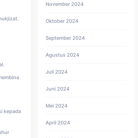
November 2024
ukjizat.
Oktober 2024
September 2024
Agustus 2024
l.
Juli 2024
 membina
Juni 2024
Mei 2024
si kepada
April 2024
uhur