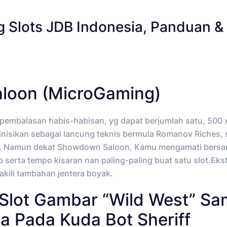
Slots JDB Indonesia, Panduan &
aloon (MicroGaming)
pembalasan habis-habisan, yg dapat berjumlah satu, 500
finisikan sebagai lancung teknis bermula Romanov Riches, 
aku. Namun dekat Showdown Saloon, Kamu mengamati bersa
serta tempo kisaran nan paling-paling buat satu slot.Eks
kili tambahan jentera boyak.
lot Gambar “Wild West” Sa
a Pada Kuda Bot Sheriff