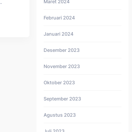
Maret 2024
…
Februari 2024
Januari 2024
Desember 2023
November 2023
Oktober 2023
September 2023
Agustus 2023
Juli 2023