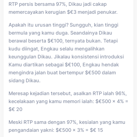
RTP persis bersama 97%, Dikau jadi cakap
memercayakan kerugian $€3 menjadi penukar.
Apakah itu urusan tinggi? Sungguh, kian tinggi
bermula yang kamu duga. Seandainya Dikau
berawal beserta $€100, ternyata bukan. Tetapi
kudu diingat, Engkau selalu mengalihkan
keunggulan Dikau. Jikalau konsistensi introduksi
Kamu diartikan sebagai $€100, Engkau hendak
mengindra jalan buat bertempur $€500 dalam
sidang Dikau.
Meresap kejadian tersebut, asalkan RTP ialah 96%,
kecelakaan yang kamu memori ialah: $€500 x 4% =
$€ 20
Meski RTP sama dengan 97%, kesialan yang kamu
pengandaian yakni: $€500 x 3% = $€ 15