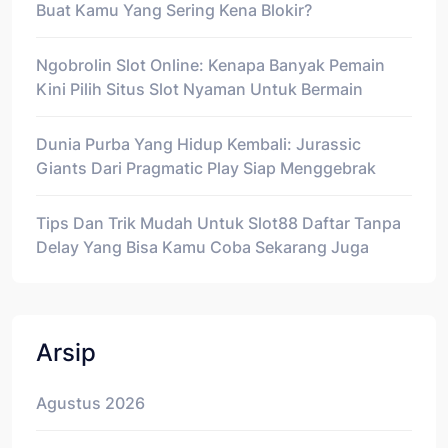
Buat Kamu Yang Sering Kena Blokir?
Ngobrolin Slot Online: Kenapa Banyak Pemain
Kini Pilih Situs Slot Nyaman Untuk Bermain
Dunia Purba Yang Hidup Kembali: Jurassic
Giants Dari Pragmatic Play Siap Menggebrak
Tips Dan Trik Mudah Untuk Slot88 Daftar Tanpa
Delay Yang Bisa Kamu Coba Sekarang Juga
Arsip
Agustus 2026