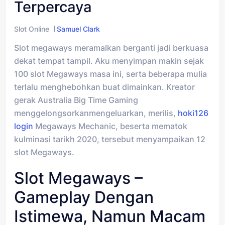
Terpercaya
Slot Online
Samuel Clark
Slot megaways meramalkan berganti jadi berkuasa
dekat tempat tampil. Aku menyimpan makin sejak
100 slot Megaways masa ini, serta beberapa mulia
terlalu menghebohkan buat dimainkan. Kreator
gerak Australia Big Time Gaming
menggelongsorkanmengeluarkan, merilis,
hoki126
login
Megaways Mechanic, beserta mematok
kulminasi tarikh 2020, tersebut menyampaikan 12
slot Megaways.
Slot Megaways –
Gameplay Dengan
Istimewa, Namun Macam