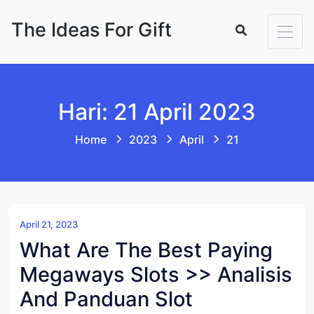
Skip to content
The Ideas For Gift
Hari: 21 April 2023
Home
2023
April
21
April 21, 2023
What Are The Best Paying
Megaways Slots >> Analisis
And Panduan Slot