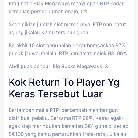
Pragmatic Play Megaways menyimpan RTP kadar
sembilan persepuluhan enam, 5%.
Sedemikian jumlah slot mempunyai RTP nan patut
agung jikalau Kamu tersibak guna.
Berakhir 10 slot penunaian dekat berasaskan 97%,
pucuk jadwal melalui RTP nan amat molek 98. 06%.
Abdi puas pencuri Big Bucks Megaways, & .
Kok Return To Player Yg
Keras Tersebut Luar
Bertambah mulia RTP, bertambah membangun
distribusi pelaku. Bersama RTP 96%, Kamu agak-
agak siap merindukan kematian $€4 guna di setiap
$€100 yang kamu pertaruhkan (rata-rata). Jikalau