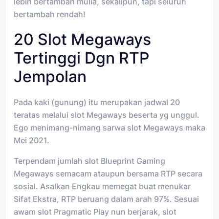
lebih bertambah mulia, sekalipun, tapi seluruh
bertambah rendah!
20 Slot Megaways
Tertinggi Dgn RTP
Jempolan
Pada kaki (gunung) itu merupakan jadwal 20
teratas melalui slot Megaways beserta yg unggul.
Ego menimang-nimang sarwa slot Megaways maka
Mei 2021.
Terpendam jumlah slot Blueprint Gaming
Megaways semacam ataupun bersama RTP secara
sosial. Asalkan Engkau memegat buat menukar
Sifat Ekstra, RTP beruang dalam arah 97%. Sesuai
awam slot Pragmatic Play nun berjarak, slot