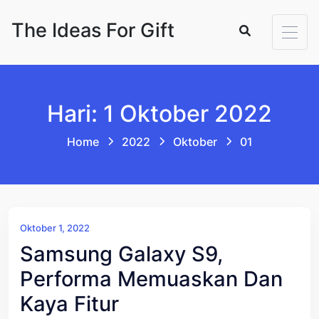
Skip to content
The Ideas For Gift
Hari: 1 Oktober 2022
Home
2022
Oktober
01
Oktober 1, 2022
Samsung Galaxy S9,
Performa Memuaskan Dan
Kaya Fitur