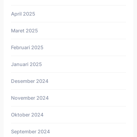
April 2025
Maret 2025
Februari 2025
Januari 2025
Desember 2024
November 2024
Oktober 2024
September 2024