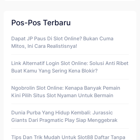
Pos-Pos Terbaru
Dapat JP Paus Di Slot Online? Bukan Cuma
Mitos, Ini Cara Realistisnya!
Link Alternatif Login Slot Online: Solusi Anti Ribet
Buat Kamu Yang Sering Kena Blokir?
Ngobrolin Slot Online: Kenapa Banyak Pemain
Kini Pilih Situs Slot Nyaman Untuk Bermain
Dunia Purba Yang Hidup Kembali: Jurassic
Giants Dari Pragmatic Play Siap Menggebrak
Tips Dan Trik Mudah Untuk Slot88 Daftar Tanpa