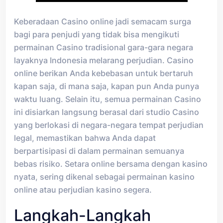
Keberadaan Casino online jadi semacam surga
bagi para penjudi yang tidak bisa mengikuti
permainan Casino tradisional gara-gara negara
layaknya Indonesia melarang perjudian. Casino
online berikan Anda kebebasan untuk bertaruh
kapan saja, di mana saja, kapan pun Anda punya
waktu luang. Selain itu, semua permainan Casino
ini disiarkan langsung berasal dari studio Casino
yang berlokasi di negara-negara tempat perjudian
legal, memastikan bahwa Anda dapat
berpartisipasi di dalam permainan semuanya
bebas risiko. Setara online bersama dengan kasino
nyata, sering dikenal sebagai permainan kasino
online atau perjudian kasino segera.
Langkah-Langkah