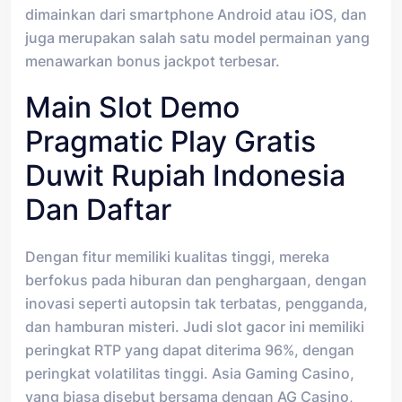
dimainkan dari smartphone Android atau iOS, dan
juga merupakan salah satu model permainan yang
menawarkan bonus jackpot terbesar.
Main Slot Demo
Pragmatic Play Gratis
Duwit Rupiah Indonesia
Dan Daftar
Dengan fitur memiliki kualitas tinggi, mereka
berfokus pada hiburan dan penghargaan, dengan
inovasi seperti autopsin tak terbatas, pengganda,
dan hamburan misteri. Judi slot gacor ini memiliki
peringkat RTP yang dapat diterima 96%, dengan
peringkat volatilitas tinggi. Asia Gaming Casino,
yang biasa disebut bersama dengan AG Casino,