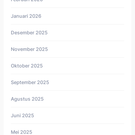
Januari 2026
Desember 2025
November 2025
Oktober 2025
September 2025
Agustus 2025
Juni 2025
Mei 2025