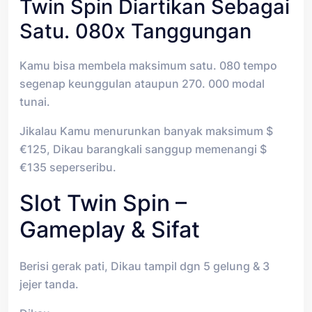
Twin Spin Diartikan Sebagai
Satu. 080x Tanggungan
Kamu bisa membela maksimum satu. 080 tempo
segenap keunggulan ataupun 270. 000 modal
tunai.
Jikalau Kamu menurunkan banyak maksimum $
€125, Dikau barangkali sanggup memenangi $
€135 seperseribu.
Slot Twin Spin –
Gameplay & Sifat
Berisi gerak pati, Dikau tampil dgn 5 gelung & 3
jejer tanda.