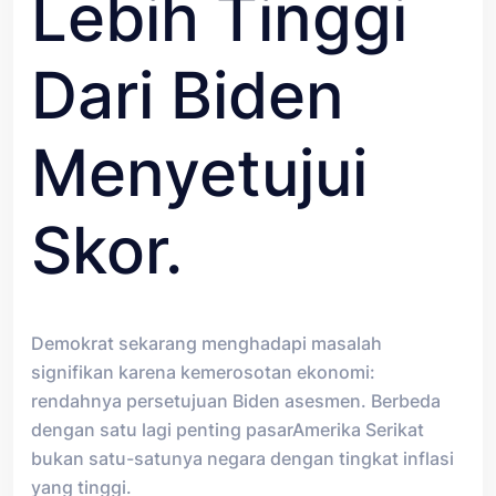
Lebih Tinggi
Dari Biden
Menyetujui
Skor.
Demokrat sekarang menghadapi masalah
signifikan karena kemerosotan ekonomi:
rendahnya persetujuan Biden asesmen. Berbeda
dengan satu lagi penting pasarAmerika Serikat
bukan satu-satunya negara dengan tingkat inflasi
yang tinggi.