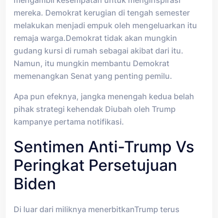
mengambil kesempatan untuk menginspirasi
mereka. Demokrat kerugian di tengah semester
melakukan menjadi empuk oleh mengeluarkan itu
remaja warga.Demokrat tidak akan mungkin
gudang kursi di rumah sebagai akibat dari itu.
Namun, itu mungkin membantu Demokrat
memenangkan Senat yang penting pemilu.
Apa pun efeknya, jangka menengah kedua belah
pihak strategi kehendak Diubah oleh Trump
kampanye pertama notifikasi.
Sentimen Anti-Trump Vs
Peringkat Persetujuan
Biden
Di luar dari miliknya menerbitkanTrump terus