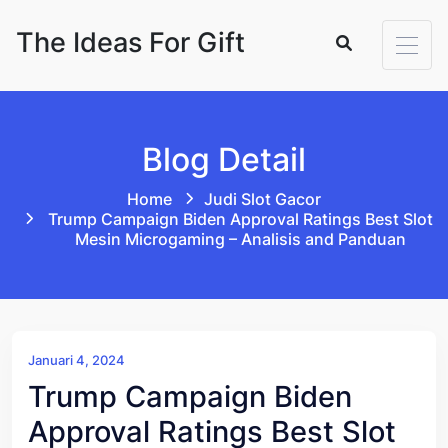
Skip to content
The Ideas For Gift
Blog Detail
Home
Judi Slot Gacor
Trump Campaign Biden Approval Ratings Best Slot
Mesin Microgaming – Analisis and Panduan
Januari 4, 2024
Trump Campaign Biden
Approval Ratings Best Slot