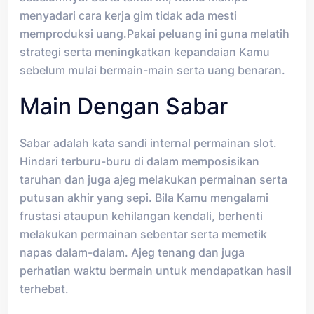
menyadari cara kerja gim tidak ada mesti
memproduksi uang.Pakai peluang ini guna melatih
strategi serta meningkatkan kepandaian Kamu
sebelum mulai bermain-main serta uang benaran.
Main Dengan Sabar
Sabar adalah kata sandi internal permainan slot.
Hindari terburu-buru di dalam memposisikan
taruhan dan juga ajeg melakukan permainan serta
putusan akhir yang sepi. Bila Kamu mengalami
frustasi ataupun kehilangan kendali, berhenti
melakukan permainan sebentar serta memetik
napas dalam-dalam. Ajeg tenang dan juga
perhatian waktu bermain untuk mendapatkan hasil
terhebat.