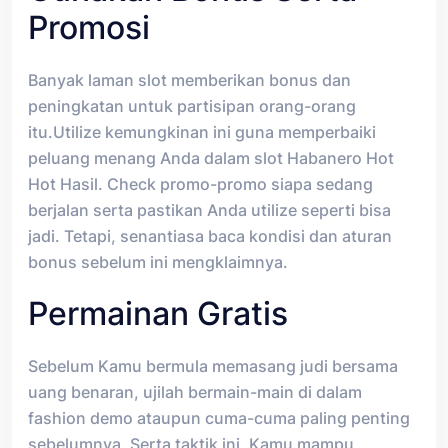
Promosi
Banyak laman slot memberikan bonus dan
peningkatan untuk partisipan orang-orang
itu.Utilize kemungkinan ini guna memperbaiki
peluang menang Anda dalam slot Habanero Hot
Hot Hasil. Check promo-promo siapa sedang
berjalan serta pastikan Anda utilize seperti bisa
jadi. Tetapi, senantiasa baca kondisi dan aturan
bonus sebelum ini mengklaimnya.
Permainan Gratis
Sebelum Kamu bermula memasang judi bersama
uang benaran, ujilah bermain-main di dalam
fashion demo ataupun cuma-cuma paling penting
sebelumnya. Serta taktik ini, Kamu mampu