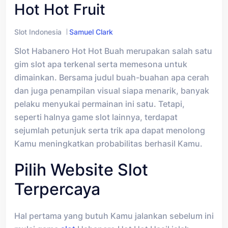
Hot Hot Fruit
Slot Indonesia
Samuel Clark
Slot Habanero Hot Hot Buah merupakan salah satu
gim slot apa terkenal serta memesona untuk
dimainkan. Bersama judul buah-buahan apa cerah
dan juga penampilan visual siapa menarik, banyak
pelaku menyukai permainan ini satu. Tetapi,
seperti halnya game slot lainnya, terdapat
sejumlah petunjuk serta trik apa dapat menolong
Kamu meningkatkan probabilitas berhasil Kamu.
Pilih Website Slot
Terpercaya
Hal pertama yang butuh Kamu jalankan sebelum ini