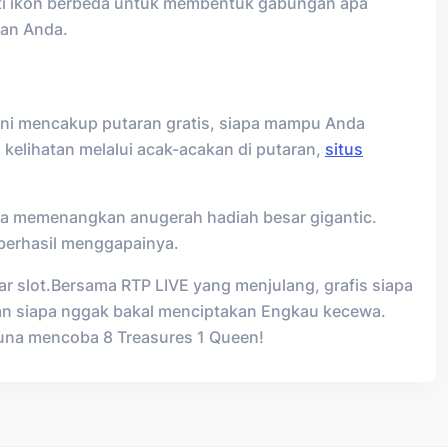
gganti ikon berbeda untuk membentuk gabungan apa
an Anda.
u ini mencakup putaran gratis, siapa mampu Anda
n kelihatan melalui acak-acakan di putaran,
situs
una memenangkan anugerah hadiah besar gigantic.
 berhasil menggapainya.
r slot.Bersama RTP LIVE yang menjulang, grafis siapa
an siapa nggak bakal menciptakan Engkau kecewa.
guna mencoba 8 Treasures 1 Queen!