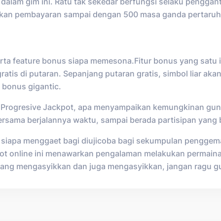
d di dalam gim ini. Ratu tak sekedar berfungsi selaku pen
kan pembayaran sampai dengan 500 masa ganda pertaruh
ri serta feature bonus siapa memesona.Fitur bonus yang sat
atis di putaran. Sepanjang putaran gratis, simbol liar aka
bonus gigantic.
ature Progresive Jackpot, apa menyampaikan kemungkinan g
bersama berjalannya waktu, sampai berada partisipan yang
 siapa menggaet bagi diujicoba bagi sekumpulan penggema
slot online ini menawarkan pengalaman melakukan permain
 yang mengasyikkan dan juga mengasyikkan, jangan ragu 