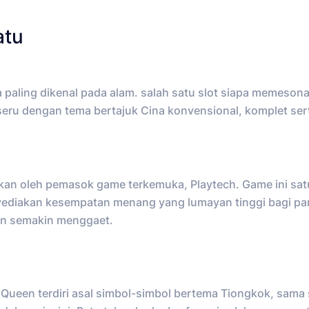
atu
a paling dikenal pada alam. salah satu slot siapa memesona 
eru dengan tema bertajuk Cina konvensional, komplet sert
kan oleh pemasok game terkemuka, Playtech. Game ini sat
nyediakan kesempatan menang yang lumayan tinggi bagi pa
n semakin menggaet.
 Queen terdiri asal simbol-simbol bertema Tiongkok, sama 