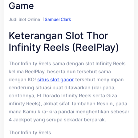
Game
Judi Slot Online
Samuel Clark
Keterangan Slot Thor
Infinity Reels (ReelPlay)
Thor Infinity Reels sama dengan slot Infinity Reels
kelima ReelPlay, beserta nun tersebut sama
dengan KO!
situs slot gacor
tersebut menyimpan
cenderung situasi buat ditawarkan (daripada,
contohnya, El Dorado Infinity Reels serta Giza
infinity Reels), akibat sifat Tambahan Respin, pada
mana Kamu kira-kira pandai menghentikan sebesar
4 Jackpot yang serupa sekadar berparak.
Thor Infinity Reels