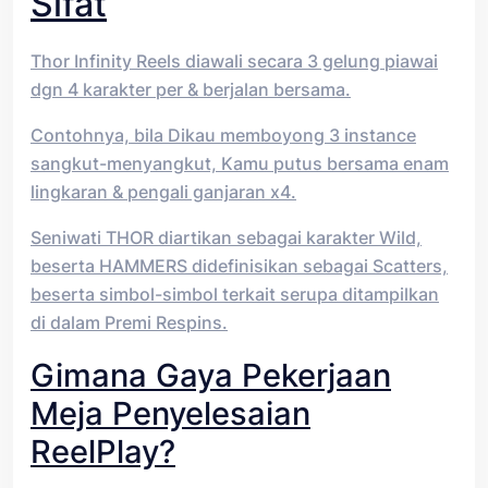
Sifat
Thor Infinity Reels diawali secara 3 gelung piawai
dgn 4 karakter per & berjalan bersama.
Contohnya, bila Dikau memboyong 3 instance
sangkut-menyangkut, Kamu putus bersama enam
lingkaran & pengali ganjaran x4.
Seniwati THOR diartikan sebagai karakter Wild,
beserta HAMMERS didefinisikan sebagai Scatters,
beserta simbol-simbol terkait serupa ditampilkan
di dalam Premi Respins.
Gimana Gaya Pekerjaan
Meja Penyelesaian
ReelPlay?