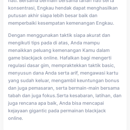
hati. Bersama bermain bersama tahan hati serta
konsentrasi, Engkau hendak dapat menghasilkan
putusan akhir siapa lebih besar baik dan
memperbaiki kesempatan kemenangan Engkau.
Dengan menggunakan taktik siapa akurat dan
mengikuti tips pada di atas, Anda mampu
menaikkan peluang kemenangan Kamu dalam
game blackjack online. Hafalkan bagi mengerti
regulasi dasar gim, mempraktekkan taktik basic,
menyusun dana Anda serta arif, mengawasi kartu
yang sudah keluar, mengambil keuntungan bonus
dan juga pemasaran, serta bermain-main bersama
tabah dan juga fokus.Serta kesabaran, latihan, dan
juga rencana apa baik, Anda bisa mencapai
kejayaan gigantic pada permainan blackjack
online.