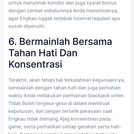
untuk menyimak kondisi dan juga syarat bonus
dengan cermat sebelumnya Anda menerimanya,
agar Engkau nggak terjebak internal regulasi apa
susah dipenuhi.
6. Bermainlah Bersama
Tahan Hati Dan
Konsentrasi
Terakhir, akan tetapi tak terkalahkan kegunaannya,
bermainlah dengan tahan hati dan juga perhatian
waktu Anda melakukan permainan blackjack onlen.
Tidak Boleh tergesa-gesa di dalam membuat
keputusan, dan jangan tertarik perasaan saat
Engkau tidak menang.Ajeg konsentrasi pada
game, serta perhatikan setiap gerakan serta hati-