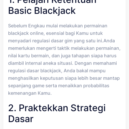
Basic Blackjack
Sebelum Engkau mulai melakukan permainan
blackjack online, esensial bagi Kamu untuk
menyadari regulasi dasar gim yang satu ini.Anda
memerlukan mengerti taktik melakukan permainan,
nilai kartu bermain, dan juga tahapan siapa harus
diambil internal aneka situasi. Dengan memahami
regulasi dasar blackjack, Anda bakal mampu
menghasilkan keputusan siapa lebih besar mantap
sepanjang game serta menaikkan probabilitas
kemenangan Kamu.
2. Praktekkan Strategi
Dasar