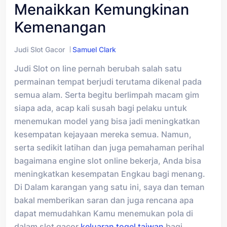
Menaikkan Kemungkinan
Kemenangan
Judi Slot Gacor
Samuel Clark
Judi Slot on line pernah berubah salah satu
permainan tempat berjudi terutama dikenal pada
semua alam. Serta begitu berlimpah macam gim
siapa ada, acap kali susah bagi pelaku untuk
menemukan model yang bisa jadi meningkatkan
kesempatan kejayaan mereka semua. Namun,
serta sedikit latihan dan juga pemahaman perihal
bagaimana engine slot online bekerja, Anda bisa
meningkatkan kesempatan Engkau bagi menang.
Di Dalam karangan yang satu ini, saya dan teman
bakal memberikan saran dan juga rencana apa
dapat memudahkan Kamu menemukan pola di
dalam slot gacor
keluaran togel taiwan
bagi