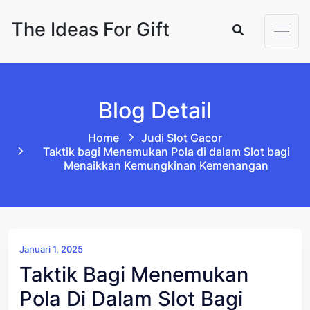
Skip to content
The Ideas For Gift
Blog Detail
Home
Judi Slot Gacor
Taktik bagi Menemukan Pola di dalam Slot bagi
Menaikkan Kemungkinan Kemenangan
Januari 1, 2025
Taktik Bagi Menemukan
Pola Di Dalam Slot Bagi