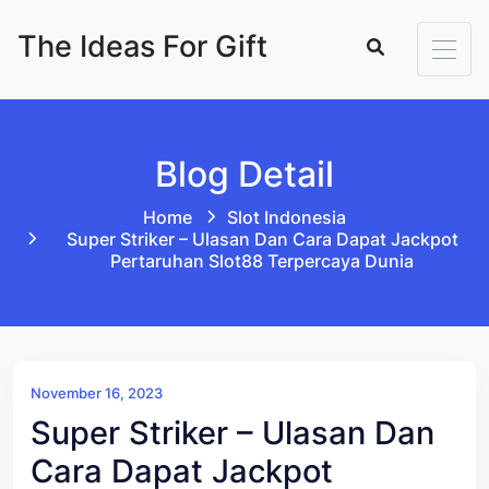
Skip to content
The Ideas For Gift
Blog Detail
Home
Slot Indonesia
Super Striker – Ulasan Dan Cara Dapat Jackpot
Pertaruhan Slot88 Terpercaya Dunia
November 16, 2023
Super Striker – Ulasan Dan
Cara Dapat Jackpot