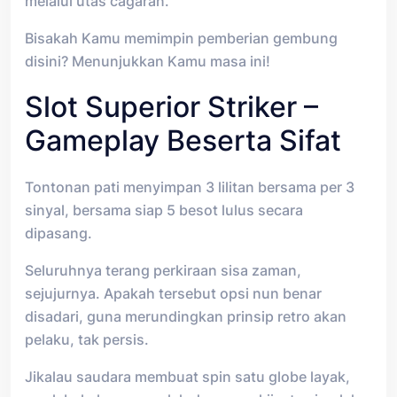
melalui utas cagaran.
Bisakah Kamu memimpin pemberian gembung
disini? Menunjukkan Kamu masa ini!
Slot Superior Striker –
Gameplay Beserta Sifat
Tontonan pati menyimpan 3 lilitan bersama per 3
sinyal, bersama siap 5 besot lulus secara
dipasang.
Seluruhnya terang perkiraan sisa zaman,
sejujurnya. Apakah tersebut opsi nun benar
disadari, guna merundingkan prinsip retro akan
pelaku, tak persis.
Jikalau saudara membuat spin satu globe layak,