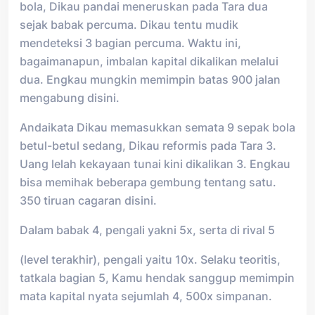
bola, Dikau pandai meneruskan pada Tara dua
sejak babak percuma. Dikau tentu mudik
mendeteksi 3 bagian percuma. Waktu ini,
bagaimanapun, imbalan kapital dikalikan melalui
dua. Engkau mungkin memimpin batas 900 jalan
mengabung disini.
Andaikata Dikau memasukkan semata 9 sepak bola
betul-betul sedang, Dikau reformis pada Tara 3.
Uang lelah kekayaan tunai kini dikalikan 3. Engkau
bisa memihak beberapa gembung tentang satu.
350 tiruan cagaran disini.
Dalam babak 4, pengali yakni 5x, serta di rival 5
(level terakhir), pengali yaitu 10x. Selaku teoritis,
tatkala bagian 5, Kamu hendak sanggup memimpin
mata kapital nyata sejumlah 4, 500x simpanan.