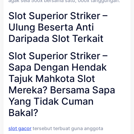
agak sela 500x bersama satu, 000x tanggungan.
Slot Superior Striker –
Ulung Beserta Anti
Daripada Slot Terkait
Slot Superior Striker –
Sapa Dengan Hendak
Tajuk Mahkota Slot
Mereka? Bersama Sapa
Yang Tidak Cuman
Bakal?
slot gacor
tersebut terbuat guna anggota