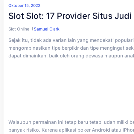
Oktober 15, 2022
Slot Slot: 17 Provider Situs Ju
Slot Online
Samuel Clark
Sejak itu, tidak ada varian lain yang mendekati popula
mengombinasikan tipe berpikir dan tipe mengingat sek
dapat dimainkan, baik oleh orang dewasa maupun anak
Walaupun permainan ini tetap baru tetapi udah miliki b
banyak risiko. Karena aplikasi poker Android atau iP