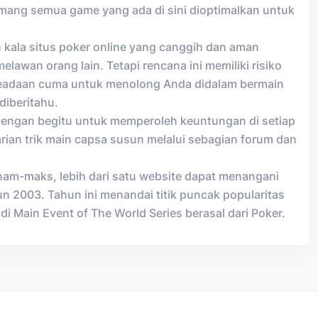
ang semua game yang ada di sini dioptimalkan untuk
 kala situs poker online yang canggih dan aman
wan orang lain. Tetapi rencana ini memiliki risiko
 keadaan cuma untuk menolong Anda didalam bermain
diberitahu.
Dengan begitu untuk memperoleh keuntungan di setiap
rian trik main capsa susun melalui sebagian forum dan
am-maks, lebih dari satu website dapat menangani
un 2003. Tahun ini menandai titik puncak popularitas
i Main Event of The World Series berasal dari Poker.