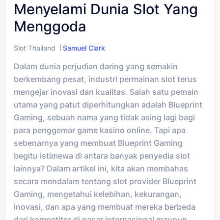
Menyelami Dunia Slot Yang
Menggoda
Slot Thailand
Samuel Clark
Dalam dunia perjudian daring yang semakin
berkembang pesat, industri permainan slot terus
mengejar inovasi dan kualitas. Salah satu pemain
utama yang patut diperhitungkan adalah Blueprint
Gaming, sebuah nama yang tidak asing lagi bagi
para penggemar game kasino online. Tapi apa
sebenarnya yang membuat Blueprint Gaming
begitu istimewa di antara banyak penyedia slot
lainnya? Dalam artikel ini, kita akan membahas
secara mendalam tentang slot provider Blueprint
Gaming, mengetahui kelebihan, kekurangan,
inovasi, dan apa yang membuat mereka berbeda
dari kompetitor di pasar internasional maupun