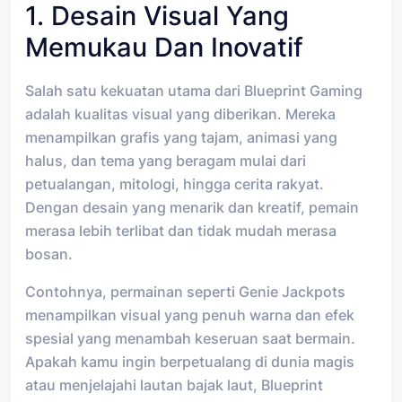
1. Desain Visual Yang
Memukau Dan Inovatif
Salah satu kekuatan utama dari Blueprint Gaming
adalah kualitas visual yang diberikan. Mereka
menampilkan grafis yang tajam, animasi yang
halus, dan tema yang beragam mulai dari
petualangan, mitologi, hingga cerita rakyat.
Dengan desain yang menarik dan kreatif, pemain
merasa lebih terlibat dan tidak mudah merasa
bosan.
Contohnya, permainan seperti Genie Jackpots
menampilkan visual yang penuh warna dan efek
spesial yang menambah keseruan saat bermain.
Apakah kamu ingin berpetualang di dunia magis
atau menjelajahi lautan bajak laut, Blueprint