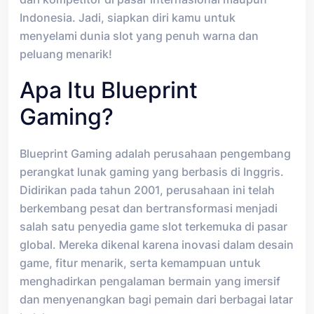
Indonesia. Jadi, siapkan diri kamu untuk
menyelami dunia slot yang penuh warna dan
peluang menarik!
Apa Itu Blueprint
Gaming?
Blueprint Gaming adalah perusahaan pengembang
perangkat lunak gaming yang berbasis di Inggris.
Didirikan pada tahun 2001, perusahaan ini telah
berkembang pesat dan bertransformasi menjadi
salah satu penyedia game slot terkemuka di pasar
global. Mereka dikenal karena inovasi dalam desain
game, fitur menarik, serta kemampuan untuk
menghadirkan pengalaman bermain yang imersif
dan menyenangkan bagi pemain dari berbagai latar