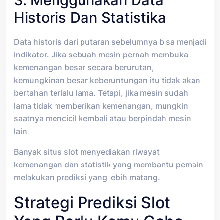
3. Menggunakan Data
Historis Dan Statistika
Data historis dari putaran sebelumnya bisa menjadi
indikator. Jika sebuah mesin pernah membuka
kemenangan besar secara berurutan,
kemungkinan besar keberuntungan itu tidak akan
bertahan terlalu lama. Tetapi, jika mesin sudah
lama tidak memberikan kemenangan, mungkin
saatnya mencicil kembali atau berpindah mesin
lain.
Banyak situs slot menyediakan riwayat
kemenangan dan statistik yang membantu pemain
melakukan prediksi yang lebih matang.
Strategi Prediksi Slot