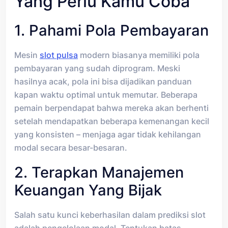
Yang Perlu Kamu Coba
1. Pahami Pola Pembayaran
Mesin
slot pulsa
modern biasanya memiliki pola
pembayaran yang sudah diprogram. Meski
hasilnya acak, pola ini bisa dijadikan panduan
kapan waktu optimal untuk memutar. Beberapa
pemain berpendapat bahwa mereka akan berhenti
setelah mendapatkan beberapa kemenangan kecil
yang konsisten – menjaga agar tidak kehilangan
modal secara besar-besaran.
2. Terapkan Manajemen
Keuangan Yang Bijak
Salah satu kunci keberhasilan dalam prediksi slot