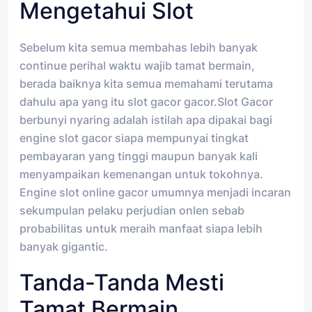
Mengetahui Slot
Sebelum kita semua membahas lebih banyak
continue perihal waktu wajib tamat bermain,
berada baiknya kita semua memahami terutama
dahulu apa yang itu slot gacor gacor.Slot Gacor
berbunyi nyaring adalah istilah apa dipakai bagi
engine slot gacor siapa mempunyai tingkat
pembayaran yang tinggi maupun banyak kali
menyampaikan kemenangan untuk tokohnya.
Engine slot online gacor umumnya menjadi incaran
sekumpulan pelaku perjudian onlen sebab
probabilitas untuk meraih manfaat siapa lebih
banyak gigantic.
Tanda-Tanda Mesti
Tamat Bermain