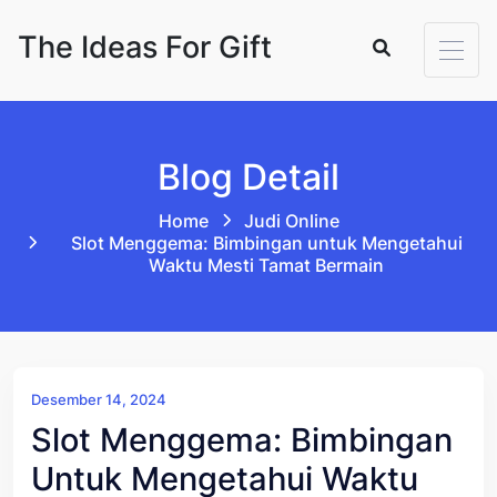
Skip to content
The Ideas For Gift
Blog Detail
Home
Judi Online
Slot Menggema: Bimbingan untuk Mengetahui
Waktu Mesti Tamat Bermain
Desember 14, 2024
Slot Menggema: Bimbingan
Untuk Mengetahui Waktu