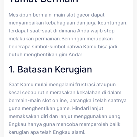
Meskipun bermain-main slot gacor dapat
menyampaikan kebahagiaan dan juga keuntungan,
terdapat saat-saat di dimana Anda wajib stop
melakukan permainan.Beriringan merupakan
beberapa simbol-simbol bahwa Kamu bisa jadi
butuh menghentikan gim Anda:
1. Batasan Kerugian
Saat Kamu mulai mengalami frustrasi ataupun
kesal sebab rutin merasakan kekalahan di dalam
bermain-main slot online, barangkali telah saatnya
guna menghentikan game. Hindari lanjut
memaksakan diri dan lanjut menggunakan uang
Engkau hanya guna mencoba memperoleh balik
kerugian apa telah Engkau alami.